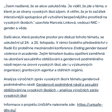
„Jsem nadšená, že se akce uskutečnila. Je vidět, že jde o téma, o
které je ze strany vysokých škol zájem. A věřím, že je to začátek
intenzivnější spolupráce při vytváření bezpečnějšího prostředí na
vysokých školách,” uzavřela Marcela Linková, vedoucí NKC –
gender a věda.
Další akce, která poskytne prostor pro diskuzi tohoto tématu, se
uskuteční už 24. a 25. listopadu. V rámci českého předsednictví v
Radě EU proběhne mezinárodní konference
Ending gender based
violence in academia
. Jejím tématem budou opatření zaměřená
na ukončení sexuálního obtěžování a genderově podmíněného
násilí nejen na úrovni vysokých škol, ale i u výzkumných
organizací, grantových agentur a státních orgánů.
Analýza výročních zpráv vysokých škol k tématu genderově
podmíněného násilí:
Genderově podmíněné násilí a sexuální
obtěžování na vysokých školách – analýza výročních zpráv
vysokých škol
Informace o projektu UniSAFe naleznete zde:
https://unisafe-
gbv.eu/