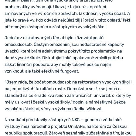
Vladimír Balaš. „Samotné vysoké školy si závažnost této
problematiky uvědomují. Ukazuje to jak růst opatření
zmiňovaných ve výročních zprávách, tak dnešní vysoká účast. A
jste to právě vy, kdo odvádí nejdůležitější práci v této oblasti,” řekl
přítomným zástupcům a zástupkyním vysokých škol.
Jedním z diskutovaných témat bylo zřizování postů
ombsudsosob. Častým omezením jsou nedostatečné kapacity
úvazků, které brání adekvátnímu pokrytí této problematiky na
dané vysoké škole. Diskutující také opakovaně zmínili potřebu
získat finanční podporu, aby mohly takové pozice nejen
vzniknout, ale také efektivně fungovat.
“Jsem ráda, že počet ombudsosob na rektorátech vysokých škol i
na jednotlivých fakultách roste. Domnívám se, že se jedná o
standard na celé řadě kvalitních zahraničních univerzit, o který by
měly usilovat i české vysoké školy,” doplnila náměstkyně Sekce
vysokého školství, vědy a výzkumu Radka Wildová.
Na setkání představily zástupkyně NKC — gender a věda také
výstupy mezinárodního projektu UniSAFE, na kterém za Českou
republiku spolupracují. Zároveň seznámily zúčastněné s tím, jakou