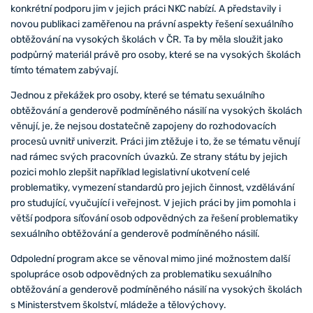
konkrétní podporu jim v jejich práci NKC nabízí. A představily i
novou publikaci zaměřenou na právní aspekty řešení sexuálního
obtěžování na vysokých školách v ČR. Ta by měla sloužit jako
podpůrný materiál právě pro osoby, které se na vysokých školách
tímto tématem zabývají.
Jednou z překážek pro osoby, které se tématu sexuálního
obtěžování a genderově podmíněného násilí na vysokých školách
věnují, je, že nejsou dostatečně zapojeny do rozhodovacích
procesů uvnitř univerzit. Práci jim ztěžuje i to, že se tématu věnují
nad rámec svých pracovních úvazků. Ze strany státu by jejich
pozici mohlo zlepšit například legislativní ukotvení celé
problematiky, vymezení standardů pro jejich činnost, vzdělávání
pro studující, vyučující i veřejnost. V jejich práci by jim pomohla i
větší podpora síťování osob odpovědných za řešení problematiky
sexuálního obtěžování a genderově podmíněného násilí.
Odpolední program akce se věnoval mimo jiné možnostem další
spolupráce osob odpovědných za problematiku sexuálního
obtěžování a genderově podmíněného násilí na vysokých školách
s Ministerstvem školství, mládeže a tělovýchovy.