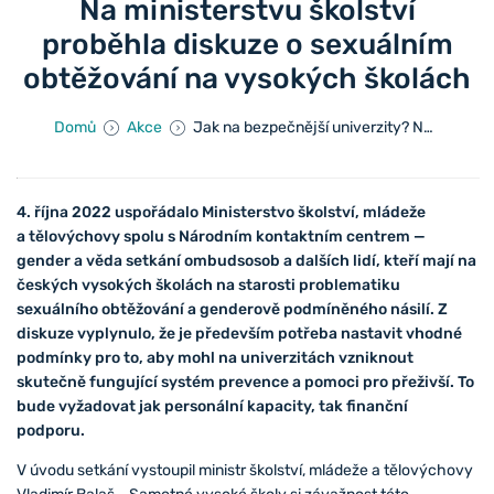
Na ministerstvu školství
proběhla diskuze o sexuálním
obtěžování na vysokých školách
Domů
Akce
Jak na bezpečnější univerzity? Na ministerstvu školství proběhla diskuze o sexuálním obtěžování na vysokých školách
4. října 2022 uspořádalo Ministerstvo školství, mládeže
a tělovýchovy spolu s Národním kontaktním centrem —
gender a věda setkání ombudsosob a dalších lidí, kteří mají na
českých vysokých školách na starosti problematiku
sexuálního obtěžování a genderově podmíněného násilí. Z
diskuze vyplynulo, že je především potřeba nastavit vhodné
podmínky pro to, aby mohl na univerzitách vzniknout
skutečně fungující systém prevence a pomoci pro přeživší. To
bude vyžadovat jak personální kapacity, tak finanční
podporu.
V úvodu setkání vystoupil ministr školství, mládeže a tělovýchovy