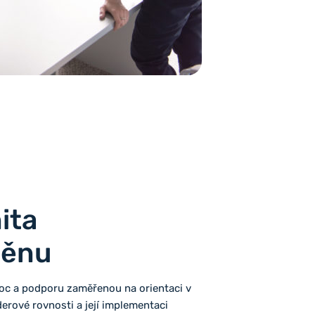
ita
měnu
c a podporu zaměřenou na orientaci v
erové rovnosti a její implementaci