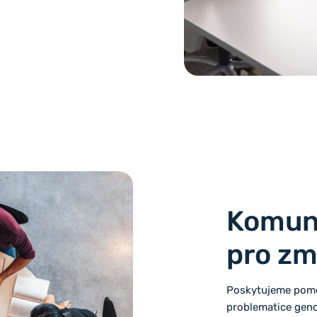
Komun
pro z
Poskytujeme pomo
problematice gend