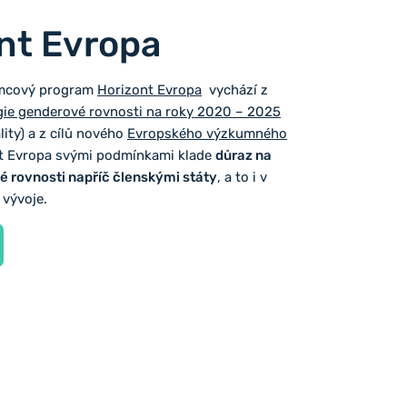
nt Evropa
mcový program
Horizont Evropa
vychází z
gie genderové rovnosti na roky 2020 – 2025
ity) a z cílů nového
Evropského výzkumného
nt Evropa svými podmínkami klade
důraz na
é rovnosti napříč členskými státy
, a to i v
 vývoje.