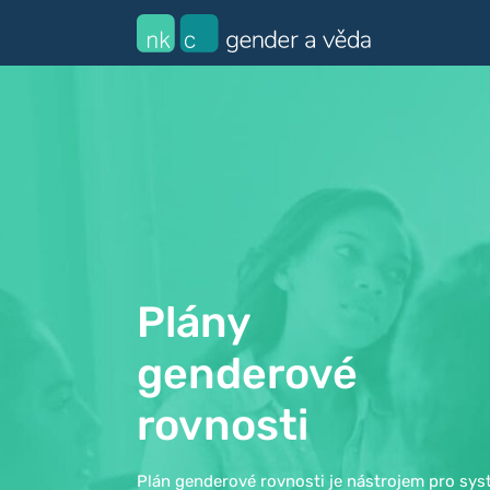
Plány
genderové
rovnosti
Plán genderové rovnosti je nástrojem pro sys