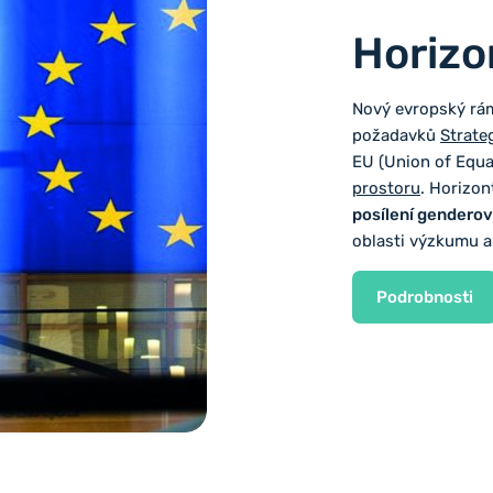
Horizo
Nový evropský rá
požadavků
Strate
EU (Union of Equal
prostoru
. Horizo
posílení genderov
oblasti výzkumu a
Podrobnosti