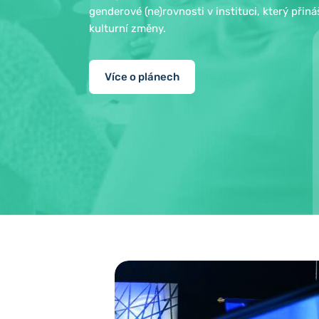
genderové (ne)rovnosti v instituci, který přináš
kulturní změny.
Více o plánech