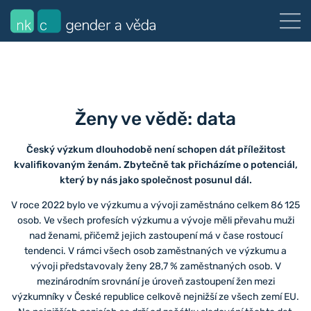
Ženy ve vědě: data
Český výzkum dlouhodobě není schopen dát příležitost
kvalifikovaným ženám. Zbytečně tak přicházíme o potenciál,
který by nás jako společnost posunul dál.
V roce 2022 bylo ve výzkumu a vývoji zaměstnáno celkem 86 125
osob. Ve všech profesích výzkumu a vývoje měli převahu muži
nad ženami, přičemž jejich zastoupení má v čase rostoucí
tendenci. V rámci všech osob zaměstnaných ve výzkumu a
vývoji představovaly ženy 28,7 % zaměstnaných osob. V
mezinárodním srovnání je úroveň zastoupení žen mezi
výzkumníky v České republice celkově nejnižší ze všech zemí EU.