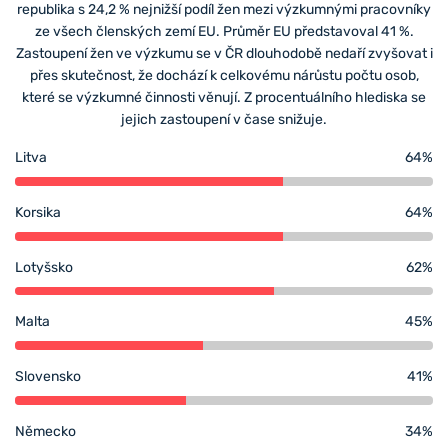
republika s 24,2 % nejnižší podíl žen mezi výzkumnými pracovníky
ze všech členských zemí EU. Průměr EU představoval 41 %.
Zastoupení žen ve výzkumu se v ČR dlouhodobě nedaří zvyšovat i
přes skutečnost, že dochází k celkovému nárůstu počtu osob,
které se výzkumné činnosti věnují. Z procentuálního hlediska se
jejich zastoupení v čase snižuje.
Litva
64%
Korsika
64%
Lotyšsko
62%
Malta
45%
Slovensko
41%
Německo
34%