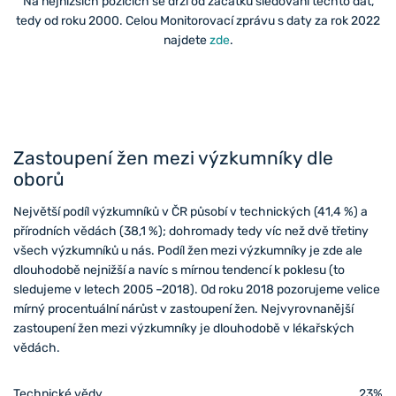
Na nejnižších pozicích se drží od začátku sledování těchto dat,
tedy od roku 2000. Celou Monitorovací zprávu s daty za rok 2022
najdete
zde
.
Zastoupení žen mezi výzkumníky dle
oborů
Největší podíl výzkumníků v ČR působí v technických (41,4 %) a
přírodních vědách (38,1 %); dohromady tedy víc než dvě třetiny
všech výzkumníků u nás. Podíl žen mezi výzkumníky je zde ale
dlouhodobě nejnižší a navíc s mírnou tendencí k poklesu (to
sledujeme v letech 2005 –2018). Od roku 2018 pozorujeme velice
mírný procentuální nárůst v zastoupení žen. Nejvyrovnanější
zastoupení žen mezi výzkumníky je dlouhodobě v lékařských
vědách.
Technické vědy
23%