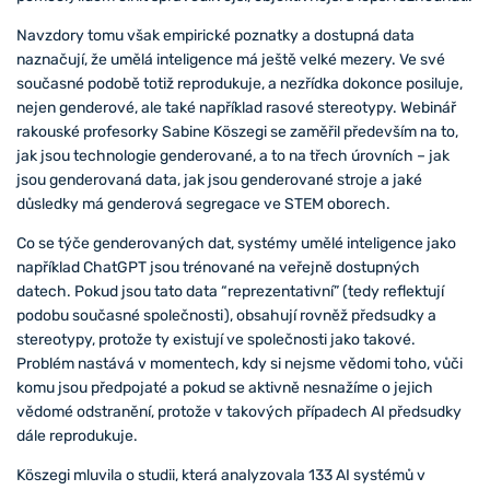
Navzdory tomu však empirické poznatky a dostupná data
naznačují, že umělá inteligence má ještě velké mezery. Ve své
současné podobě totiž reprodukuje, a nezřídka dokonce posiluje,
nejen genderové, ale také například rasové stereotypy. Webinář
rakouské profesorky Sabine Köszegi se zaměřil především na to,
jak jsou technologie genderované, a to na třech úrovních – jak
jsou genderovaná data, jak jsou genderované stroje a jaké
důsledky má genderová segregace ve STEM oborech.
Co se týče genderovaných dat, systémy umělé inteligence jako
například ChatGPT jsou trénované na veřejně dostupných
datech. Pokud jsou tato data “reprezentativní” (tedy reflektují
podobu současné společnosti), obsahují rovněž předsudky a
stereotypy, protože ty existují ve společnosti jako takové.
Problém nastává v momentech, kdy si nejsme vědomi toho, vůči
komu jsou předpojaté a pokud se aktivně nesnažíme o jejich
vědomé odstranění, protože v takových případech AI předsudky
dále reprodukuje.
Köszegi mluvila o studii, která analyzovala 133 AI systémů v