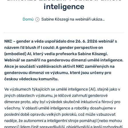
inteligence
Domů
Sabine Köszegi na webináři ukázala, proč je genderová dimenze zásadní v oblasti umělé inteligence
NKC – gender a věda uspořádalo dne 26. 6. 2026 webinář s
názvem I’d blush if I could: A gender perspective on
(embodied) AI, který vedla profesorka Sabine Köszegi.
Webinář se zaměřil na genderovou dimenzi umělé inteligence.
Akce je součástí vzdělávacích aktivit NKC zaměřených na
genderovou dimenzi ve výzkumu, které jsou určeny pro
českou vědeckou komunitu.
Ve výzkumech týkajících se umělé inteligence (AI), stejně jako v
jiných oblastech výzkumu, je klíčové zahrnutí genderové
dimenze proto, aby byl výsledek skutečně inkluzivní a férový pro
všechny. V oblasti umělé inteligence a robotiky dosahujeme v
poslední době opravdu velkých pokroků, což může vzbuzovat
naděje, že autonomní a inteligentní stroje pomáhají (nebo mohou
pomoci) lidem činit spravedlivější, objektivnější a lepší rozhodnutí.