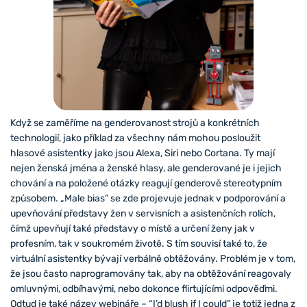
Když se zaměříme na genderovanost strojů a konkrétních
technologií, jako příklad za všechny nám mohou posloužit
hlasové asistentky jako jsou Alexa, Siri nebo Cortana. Ty mají
nejen ženská jména a ženské hlasy, ale genderované je i jejich
chování a na položené otázky reagují genderově stereotypním
způsobem. „Male bias” se zde projevuje jednak v podporování a
upevňování představy žen v servisních a asistenčních rolích,
čímž upevňují také představy o místě a určení ženy jak v
profesním, tak v soukromém životě. S tím souvisí také to, že
virtuální asistentky bývají verbálně obtěžovány. Problém je v tom,
že jsou často naprogramovány tak, aby na obtěžování reagovaly
omluvnými, odbíhavými, nebo dokonce flirtujícími odpověďmi.
Odtud je také název webináře – “I’d blush if I could” je totiž jedna z