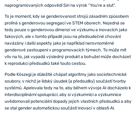
naprogramovaných odpovědí Siri na výrok “You’re a slut”.
To je moment, kdy se genderovanost strojů zásadním způsobem
prolíná s genderovou segregací ve STEM oborech. Nejedná se
tedy pouze o genderovou dimenzi ve výzkumu a inovacích jako
takových, ale v tomto případě jsou na předsudečné chování
navázány i další aspekty jako je například nerovnoměrné
genderové zastoupení v programovacích týmech. To může mít
vliv na to, jak vypadá výsledný produkt a bohužel může docházet
k reprodukci předsudků také touto cestou.
Podle Köszegi je důležité chápat algoritmy jako sociotechnické
soubory, v nichž je lidský úsudek (a předsudky) součástí tvorby
systémů. Apelovala tedy na to, aby během vývoje AI docházelo k
interdisciplinární spolupráci, aby si výzkumníci a výzkumnice
uvědomovali potenciální dopady jejich vlastních předsudků a aby
se stal gender automatickou součástí inovací v oblasti AI.