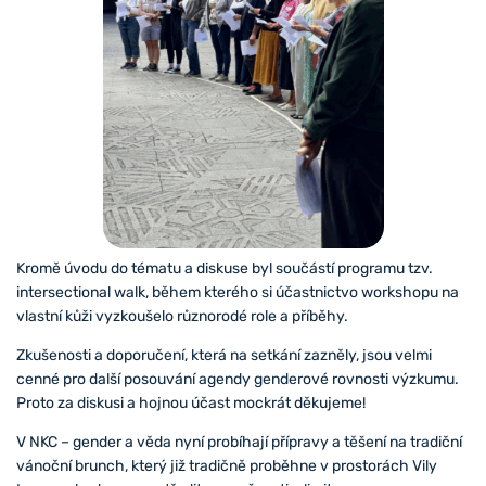
Kromě úvodu do tématu a diskuse byl součástí programu tzv.
intersectional walk, během kterého si účastnictvo workshopu na
vlastní kůži vyzkoušelo různorodé role a příběhy.
Zkušenosti a doporučení, která na setkání zazněly, jsou velmi
cenné pro další posouvání agendy genderové rovnosti výzkumu.
Proto za diskusi a hojnou účast mockrát děkujeme!
V NKC – gender a věda nyní probíhají přípravy a těšení na tradiční
vánoční brunch, který již tradičně proběhne v prostorách Vily