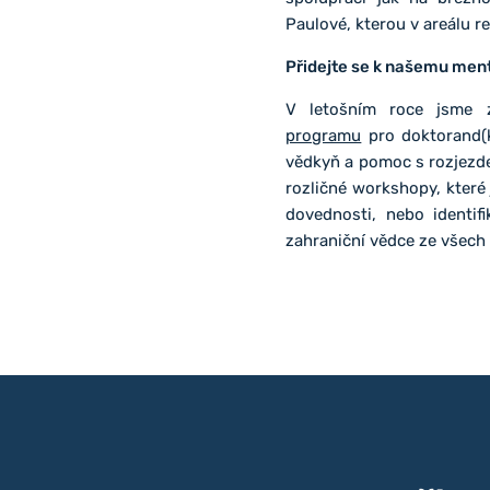
Paulové, kterou v areálu r
Přidejte se k našemu me
V letošním roce jsme z
programu
pro doktorand(k
vědkyň a pomoc s rozjezde
rozličné workshopy, kter
dovednosti, nebo identif
zahraniční vědce ze všech 