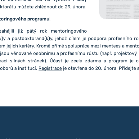
ektorátu můžete zhlédnout do 29. února.
ntoringového programu!
ahájili již pátý rok
mentoringového
)y a postdoktorand(k)y, jehož cílem je podpora profesního ro
m jejich kariéry. Kromě přímé spolupráce mezi mentees a ment
é jsou věnované osobnímu a profesnímu růstu (např. projektov
ikaci silných stránek). Účast je zcela zdarma a program je o
oborů a institucí.
Registrace
je otevřena do 20. února. Přidejte s