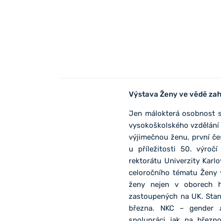
Výstava Ženy ve vědě za
Jen málokterá osobnost se
vysokoškolského vzdělání 
výjimečnou ženu, první č
u příležitosti 50. výroč
rektorátu Univerzity Karl
celoročního tématu Ženy 
ženy nejen v oborech h
zastoupených na UK. Stan
března. NKC – gender a
spolupráci jak na březno