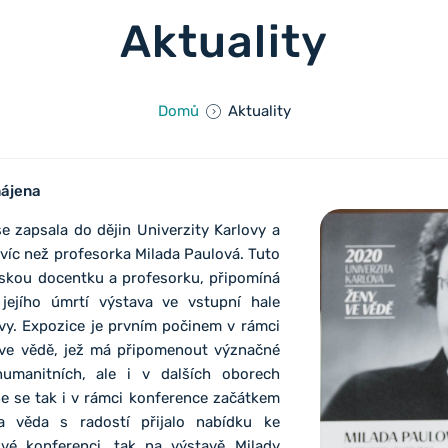
Aktuality
Domů
Aktuality
hájena
 zapsala do dějin Univerzity Karlovy a
víc než profesorka Milada Paulová. Tuto
eskou docentku a profesorku, připomíná
í jejího úmrtí výstava ve vstupní hale
ovy. Expozice je prvním počinem v rámci
ve vědě, jež má připomenout význačné
umanitních, ale i v dalších oborech
e se tak i v rámci konference začátkem
 věda s radostí přijalo nabídku ke
vé konferenci, tak na výstavě Milady