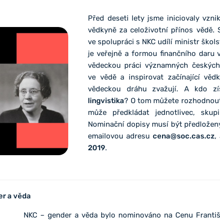
Před deseti lety jsme iniciovaly vzn
vědkyně za celoživotní přínos vědě.
ve spolupráci s NKC udílí ministr škol
je veřejně a formou finančního daru
vědeckou práci významných českých 
ve vědě a inspirovat začínající věd
vědeckou dráhu zvažují. A kdo z
lingvistika
? O tom můžete rozhodnout 
může předkládat jednotlivec, skup
Nominační dopisy musí být předložen
emailovou adresu
cena@soc.cas.cz
,
2019
.
er a věda
NKC – gender a věda bylo nominováno na Cenu Františ