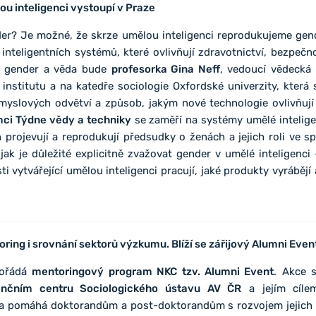
ou inteligenci vystoupí v Praze
der? Je možné, že skrze umělou inteligenci reprodukujeme gend
 inteligentních systémů, které ovlivňují zdravotnictví, bezpečn
– gender a věda bude
profesorka Gina Neff
, vedoucí vědecká
nstitutu a na katedře sociologie Oxfordské univerzity, která s
ůmyslových odvětví a způsob, jakým nové technologie ovlivňují
ámci Týdne vědy a techniky
se zaměří na systémy umělé intelige
 projevují a reprodukují předsudky o ženách a jejich roli ve sp
jak je důležité explicitně zvažovat gender v umělé inteligenci
ti vytvářející umělou inteligenci pracují, jaké produkty vyrábějí
ing i srovnání sektorů výzkumu. Blíží se zářijový Alumni Even
pořádá
mentoringový program NKC tzv. Alumni Event
. Akce 
nčním centru Sociologického ústavu AV ČR
a jejím cíle
a pomáhá doktorandům a post-doktorandům s rozvojem jejich p