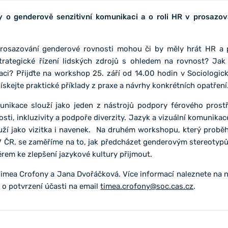
o genderově senzitivní komunikaci a o roli HR v prosazov
 prosazování genderové rovnosti mohou či by měly hrát HR a 
strategické řízení lidských zdrojů s ohledem na rovnost? Jak
aci? Přijďte na workshop 25. září od 14.00 hodin v Sociologic
ískejte praktické příklady z praxe a návrhy konkrétních opatření
unikace slouží jako jeden z nástrojů podpory férového prostř
sti, inkluzivity a podpoře diverzity. Jazyk a vizuální komunikac
ží jako vizitka i navenek. Na druhém workshopu, který proběh
V ČR, se zaměříme na to, jak předcházet genderovým stereotypů
měrem ke zlepšení jazykové kultury přijmout.
mea Crofony a Jana Dvořáčková. Více informací naleznete na 
o potvrzení účasti na email
timea.crofony@soc.cas.cz
.