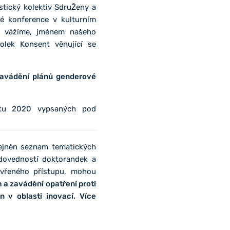
stický kolektiv SdruŽeny a
ké konference v kulturním
e vážíme, jménem našeho
olek Konsent věnující se
zavádění plánů genderové
ntu 2020 vypsaných pod
řejněn seznam tematických
 dovedností doktorandek a
evřeného přístupu, mohou
a zavádění opatření proti
n v oblasti inovací.
Více