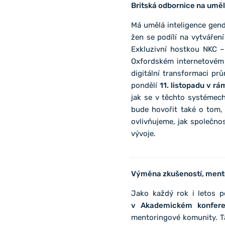
Britská odbornice na uměl
Má umělá inteligence gen
žen se podílí na vytváření
Exkluzivní hostkou NKC 
Oxfordském internetovém i
digitální transformaci pr
pondělí
11. listopadu v r
jak se v těchto systémech
bude hovořit také o tom, 
ovlivňujeme, jak společnos
vývoje.
Výměna zkušeností, mentor
Jako každý rok i letos 
v Akademickém konfere
mentoringové komunity. T