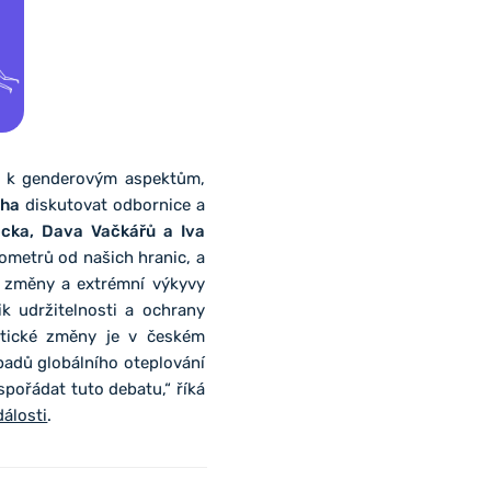
ím k genderovým aspektům,
cha
diskutovat odbornice a
ecka, Dava Vačkářů a Iva
ilometrů od našich hranic, a
é změny a extrémní výkyvy
k udržitelnosti a ochrany
atické změny je v českém
padů globálního oteplování
spořádat tuto debatu,“ říká
dálosti
.