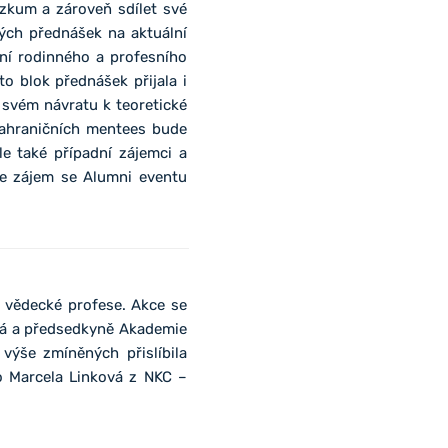
ýzkum a zároveň sdílet své
kých přednášek na aktuální
ní rodinného a profesního
to blok přednášek přijala i
 svém návratu k teoretické
zahraničních mentees bude
e také případní zájemci a
te zájem se Alumni eventu
a vědecké profese. Akce se
ká a předsedkyně Akademie
ýše zmíněných přislíbila
o Marcela Linková z NKC –