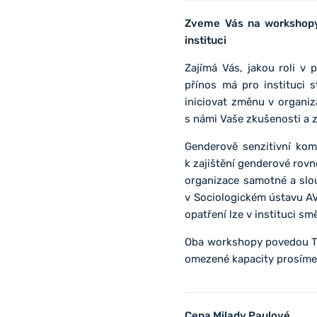
Zveme Vás na workshopy 
instituci
Zajímá Vás, jakou roli v
přínos má pro instituci 
iniciovat změnu v organiz
s námi Vaše zkušenosti a z
Genderově senzitivní kom
k zajištění genderové rovno
organizace samotné a slou
v Sociologickém ústavu A
opatření lze v instituci s
Oba workshopy povedou Ti
omezené kapacity prosíme 
Cena Milady Paulové