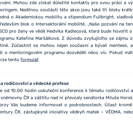
ování. Mohou zde získat důležité kontakty pro svou práci a v
ringem. Nedílnou součástí této akce jsou také tři bloky krát
jedná o Akademickou mobilitu a stipendium Fullbright, slaďová
ředevším blok o Intersektorální mobilitě. „Naše pozvání na ten
ESCO pro ženy ve vědě Hedvika Kadlecová, která bude hovořit o
 programu Kateřina Maršálková. Z důvodu zvyšujícího se zájmu 
čtině. Zúčastnit se mohou nejen současní a bývalí mentees, al
ádi o mentoringovém programu dozvěděli něco víc. Pokud má
skrze tento
formulář
.
ma rodičovství a vědecké profese
 se od 10.00 hodin uskuteční konference k tématu rodičovství 
 sněmovny ČR a záštitu nad ní převzaly senátorka Miluše Hors
 brzy Vás budeme informovat o podrobnostech. Účast kromě v
ntury ČR, zástupkyně iniciativy vědkyň matek – VĚDMA, neb