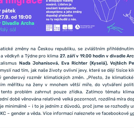
atické změny na Českou republiku, se zvláštním přihlédnut
 a vědkyň a Týdne pro klima
27. září v 19,00 hodin v divadle Ar
talismus
Naďa Johanisová, Eva Richter (Kyselá), Vojtěch P
slí nad tím, jak naše životy ovlivní jevy, které se dějí tisíce k
ný genderový rozměr klimatických změn. „Přesto, že klimatick
ním měřítku na ženy v mnohem větší míře, do vytváření politi
á tento problém zahrnut pouze zřídka. Zatímco tématu klim
ední době věnována relativně velká pozornost, rozdílná míra do
e minimálně – i to je jedním z důvodů, proč jsme se rozhodly u
NKC – gender a věda. Více informací naleznete ve facebookové
u