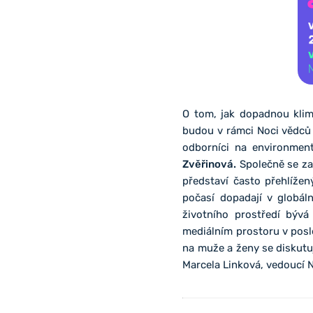
O tom, jak dopadnou klim
budou v rámci Noci vědců
odborníci na environmen
Zvěřinová.
Společně se zamy
představí často přehlíže
počasí dopadají v globál
životního prostředí býv
mediálním prostoru v posl
na muže a ženy se diskutuj
Marcela Linková, vedoucí 