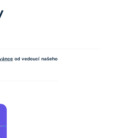
y
zvánce
od vedoucí našeho