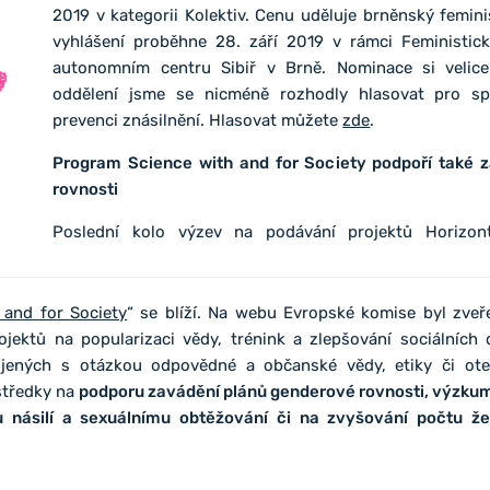
2019 v kategorii Kolektiv. Cenu uděluje brněnský femini
vyhlášení proběhne 28. září 2019 v rámci Feministic
autonomním centru Sibiř v Brně. Nominace si velic
oddělení jsme se nicméně rozhodly hlasovat pro sp
prevenci znásilnění. Hlasovat můžete
zde
.
Program Science with and for Society podpoří také 
rovnosti
Poslední kolo výzev na podávání projektů Horizo
 and for Society
“ se blíží. Na webu Evropské komise byl zve
ojektů na popularizaci vědy, trénink a zlepšování sociálních
ojených s otázkou odpovědné a občanské vědy, etiky či ot
ostředky na
podporu zavádění plánů genderové rovnosti, výzkum 
násilí a sexuálnímu obtěžování či na zvyšování počtu že