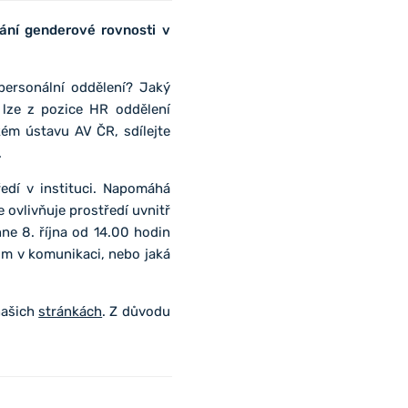
ání genderové rovnosti v
personální oddělení? Jaký
 lze z pozice HR oddělení
kém ústavu AV ČR, sdílejte
.
edí v instituci. Napomáhá
e ovlivňuje prostředí uvnitř
ne 8. října od 14.00 hodin
m v komunikaci, nebo jaká
našich
stránkách
. Z důvodu