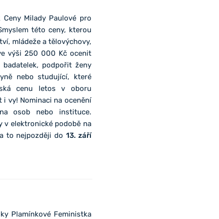
ik Ceny Milady Paulové pro
 Smyslem této ceny, kterou
ství, mládeže a tělovýchovy,
 ve výši 250 000 Kč ocenit
badatelek, podpořit ženy
kyně nebo studující, které
íská cenu letos v oboru
i vy! Nominaci na ocenění
ina osob nebo instituce.
y v elektronické podobě na
 a to nejpozději do
13. září
ky Plamínkové Feministka