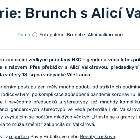
ie: Brunch s Alicí 
Domů
Fotogalerie: Brunch s Alicí Valkárovou
 pro začínající vědkyně pořádaný NKC – gender a věda letos př
ce s názvem Přes překážky s Alicí Valkárovou, předsedkyn
a v úterý 18. srpna v dejvické Vile Lanna
.
ariérním postupu žen měly mnoho podob, od striktních podmínek
rodičovstvím, po komplikace způsobené pandemií koronaviru, i
le i nevědomé předsudků a stereotypy, jež mnohdy kompliku
enci genderových stereotypů ve vědě potvrdila i dr. Valkárov
y zvyšujícím se počtům mladých vědkyň. „Hlaste se o granty i 
erá to může změnit,“ zakončila dr. Valkárová.
íst v
reportáži
Pavly Hubálkové nebo
Renaty Třískové
.