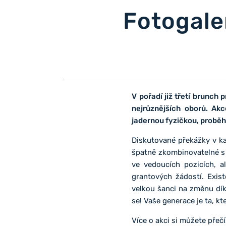
Fotogaler
V pořadí již třetí brunch
nejrůznějších oborů. Ak
jadernou fyzičkou, proběhl
Diskutované překážky v k
špatně zkombinovatelné s 
ve vedoucích pozicích, a
grantových žádostí. Exist
velkou šanci na změnu dík
se! Vaše generace je ta, kt
Více o akci si můžete přeč