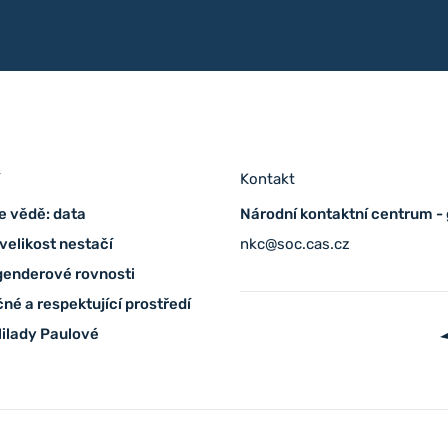
í
Kontakt
e vědě: data
Národní kontaktní centrum -
velikost nestačí
nkc@soc.cas.cz
genderové rovnosti
né a respektující prostředí
ilady Paulové