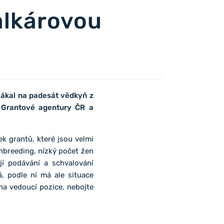
Valkárovou
ilákal na padesát vědkyň z
í Grantové agentury ČR a
 grantů, které jsou velmi
nbreeding, nízký počet žen
jí podávání a schvalování
á, podle ní má ale situace
na vedoucí pozice, nebojte