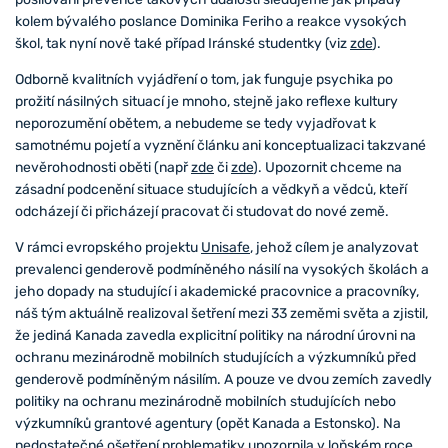
kolem bývalého poslance Dominika Feriho a reakce vysokých
škol, tak nyní nově také případ Iránské studentky (viz
zde
).
Odborně kvalitních vyjádření o tom, jak funguje psychika po
prožití násilných situací je mnoho, stejně jako reflexe kultury
neporozumění obětem, a nebudeme se tedy vyjadřovat k
samotnému pojetí a vyznění článku ani konceptualizaci takzvané
nevěrohodnosti oběti (např
zde
či
zde
). Upozornit chceme na
zásadní podcenění situace studujících a vědkyň a vědců, kteří
odcházejí či přicházejí pracovat či studovat do nové země.
V rámci evropského projektu
Unisafe
, jehož cílem je analyzovat
prevalenci genderově podmíněného násilí na vysokých školách a
jeho dopady na studující i akademické pracovnice a pracovníky,
náš tým aktuálně realizoval šetření mezi 33 zeměmi světa a zjistil,
že jediná Kanada zavedla explicitní politiky na národní úrovni na
ochranu mezinárodně mobilních studujících a výzkumníků před
genderově podmíněným násilím. A pouze ve dvou zemích zavedly
politiky na ochranu mezinárodně mobilních studujících nebo
výzkumníků grantové agentury (opět Kanada a Estonsko). Na
nedostatečné ošetření problematiky upozornila v loňském roce