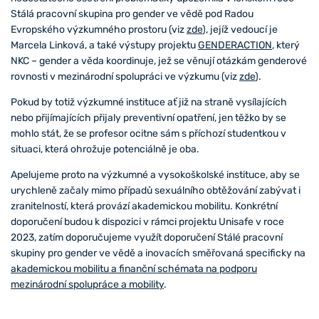
Stálá pracovní skupina pro gender ve vědě pod Radou
Evropského výzkumného prostoru (viz
zde
), jejíž vedoucí je
Marcela Linková, a také výstupy projektu
GENDERACTION
, který
NKC – gender a věda koordinuje, jež se věnují otázkám genderové
rovnosti v mezinárodní spolupráci ve výzkumu (viz
zde
).
Pokud by totiž výzkumné instituce ať již na straně vysílajících
nebo přijímajících přijaly preventivní opatření, jen těžko by se
mohlo stát, že se profesor ocitne sám s příchozí studentkou v
situaci, která ohrožuje potenciálně je oba.
Apelujeme proto na výzkumné a vysokoškolské instituce, aby se
urychleně začaly mimo případů sexuálního obtěžování zabývat i
zranitelností, která provází akademickou mobilitu. Konkrétní
doporučení budou k dispozici v rámci projektu Unisafe v roce
2023, zatím doporučujeme využít doporučení Stálé pracovní
skupiny pro gender ve vědě a inovacích směřovaná specificky na
akademickou mobilitu a finanční schémata na podporu
mezinárodní spolupráce a mobility
.