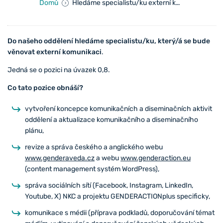
Domů
Hledáme specialistu/ku externí komunikace
Do našeho oddělení hledáme specialistu/ku, který/á se bude
věnovat externí komunikaci
.
Jedná se o pozici na úvazek 0,8.
Co tato pozice obnáší?
vytvoření koncepce komunikačních a diseminačních aktivit
oddělení a aktualizace komunikačního a diseminačního
plánu,
revize a správa českého a anglického webu
www.genderaveda.cz
a webu
www.genderaction.eu
(content management systém WordPress),
správa sociálních sítí (Facebook, Instagram, LinkedIn,
Youtube, X) NKC a projektu GENDERACTIONplus specificky,
komunikace s médii (příprava podkladů, doporučování témat