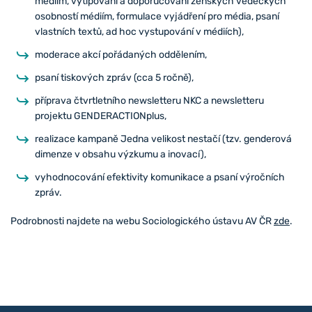
médiím, vytipování a doporučování ženských vědeckých
osobností médiím, formulace vyjádření pro média, psaní
vlastních textů, ad hoc vystupování v médiích),
moderace akcí pořádaných oddělením,
psaní tiskových zpráv (cca 5 ročně),
příprava čtvrtletního newsletteru NKC a newsletteru
projektu GENDERACTIONplus,
realizace kampaně Jedna velikost nestačí (tzv. genderová
dimenze v obsahu výzkumu a inovací),
vyhodnocování efektivity komunikace a psaní výročních
zpráv.
Podrobnosti najdete na webu Sociologického ústavu AV ČR
zde
.