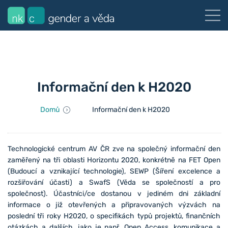
Informační den k H2020
Domů
Informační den k H2020
Technologické centrum AV ČR zve na společný informační den
zaměřený na tři oblasti Horizontu 2020, konkrétně na FET Open
(Budoucí a vznikající technologie), SEWP (Šíření excelence a
rozšiřování účasti) a SwafS (Věda se společností a pro
společnost). Účastníci/ce dostanou v jediném dni základní
informace o již otevřených a připravovaných výzvách na
poslední tři roky H2020, o specifikách typů projektů, finančních
otázkách a dalších, jako je např. Open Access, komunikace a