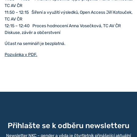
TC AV ČR
11:50 – 12:15 Šíření a využití výsledků, Open Access Jiří Kotouček,
TC AV ČR
12:15 – 12:40 Proces hodnocení Anna Vosečková, TC AV ČR
Diskuse, závěr a občerstvení
Účast na semináři je bezplatná.
Pozvánka v PDF.
Přihlašte se k odběru newsletteru
Newsletter NKC – gender a věda je čtvrtletník přinášející aktuální