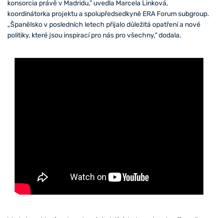
konsorcia právě v Madridu,” uvedla Marcela Linková,
koordinátorka projektu a spolupředsedkyně ERA Forum subgroup.
„Španělsko v posledních letech přijalo důležitá opatření a nové
politiky, které jsou inspirací pro nás pro všechny,” dodala.