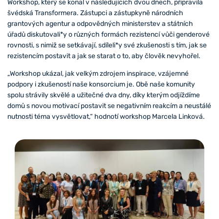
Workshop, který se konal v následujících dvou dnech, připravila
švédská Transformera. Zástupci a zástupkyně národních
grantových agentur a odpovědných ministerstev a státních
úřadů diskutovali*y o různých formách rezistencí vůči genderové
rovnosti, s nimiž se setkávají, sdíleli*y své zkušenosti s tím, jak se
rezistencím postavit a jak se starat o to, aby člověk nevyhořel.
„Workshop ukázal, jak velkým zdrojem inspirace, vzájemné
podpory i zkušeností naše konsorcium je. Obě naše komunity
spolu strávily skvělé a užitečné dva dny, díky kterým odjíždíme
domů s novou motivací postavit se negativním reakcím a neustálé
nutnosti téma vysvětlovat,“ hodnotí workshop Marcela Linková.