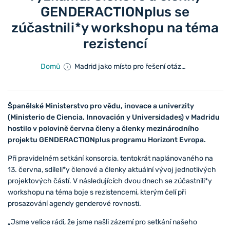
GENDERACTIONplus se
zúčastnili*y workshopu na téma
rezistencí
Domů
Madrid jako místo pro řešení otázek genderové rovnosti ve výzkumu. Členové a členky GENDERACTIONplus se zúčastnili*y workshopu na téma rezistencí
Španělské Ministerstvo pro vědu, inovace a univerzity
(Ministerio de Ciencia, Innovación y Universidades) v Madridu
hostilo v polovině června členy a členky mezinárodního
projektu GENDERACTIONplus programu Horizont Evropa.
Při pravidelném setkání konsorcia, tentokrát naplánovaného na
13. června, sdíleli*y členové a členky aktuální vývoj jednotlivých
projektových částí. V následujících dvou dnech se zúčastnili*y
workshopu na téma boje s rezistencemi, kterým čelí při
prosazování agendy genderové rovnosti.
„Jsme velice rádi, že jsme našli zázemí pro setkání našeho