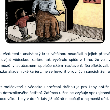
však tento analytický krok většinou neudělali a jejich přesv
rozvíjet vědeckou kariéru tak vyvěralo spíše z toho, že ve s
mužů v současném společenském nastavení. Nereflektovali, 
ážku akademické kariéry, nelze hovořit o rovných šancích žen 
it rodičovství s vědeckou profesní dráhou je pro ženy obtížn
ho dotazníkového šetření. Zatímco u žen se zvyšuje spokojeno
roce věku, tedy v době, kdy již běžně nepečují o nejmenší děti