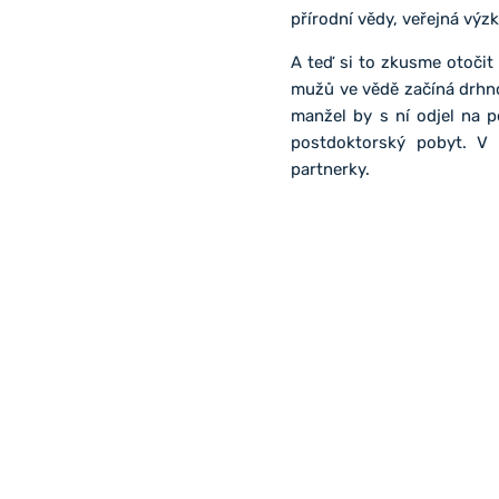
přírodní vědy, veřejná výz
A teď si to zkusme otočit
mužů ve vědě začíná drhn
manžel by s ní odjel na 
postdoktorský pobyt. V 
partnerky.