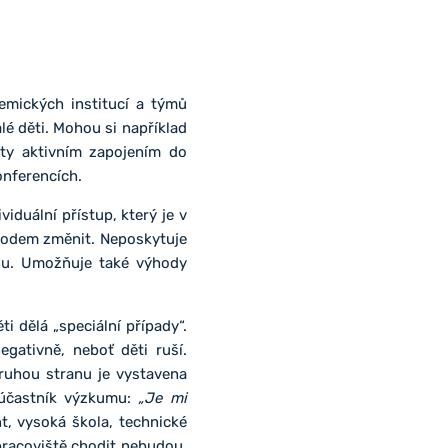
emických institucí a týmů
lé děti. Mohou si například
ty aktivním zapojením do
onferencích.
iduální přístup, který je v
hodem změnit. Neposkytuje
cnu. Umožňuje také výhody
i dělá „speciální případy“.
egativně, neboť děti ruší.
ruhou stranu je vystavena
n účastník výzkumu:
„Je mi
t, vysoká škola, technické
 pracoviště chodit nebudou,