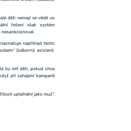
malé děti nemají ve vědě co
uální řešení však systém
ti nesankcionoval.
 naznačuje například tento
ůsobem“
(odborný asistent,
la by mít děti, pokud chce
 když při zahájení kampaně
tosti uplatnění jako muž“.