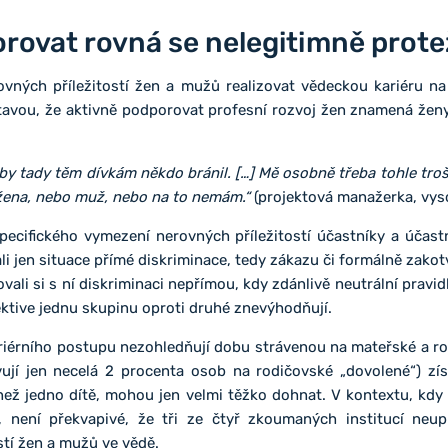
rovat rovná se nelegitimně prot
rovných příležitostí žen a mužů realizovat vědeckou kariéru n
tavou, že aktivně podporovat profesní rozvoj žen znamená žen
by tady těm dívkám někdo bránil. […] Mě osobně třeba tohle tro
m žena, nebo muž, nebo na to nemám.“
(projektová manažerka, vyso
specifického vymezení nerovných příležitostí účastníky a účas
ali jen situace přímé diskriminace, tedy zákazu či formálně zak
li si s ní diskriminaci nepřímou, kdy zdánlivě neutrální pravi
tive jednu skupinu oproti druhé znevýhodňují.
ariérního postupu nezohledňují dobu strávenou na mateřské a ro
ují jen necelá 2 procenta osob na rodičovské „dovolené“) zís
než jedno dítě, mohou jen velmi těžko dohnat. V kontextu, kdy
není překvapivé, že tři ze čtyř zkoumaných institucí neup
stí žen a mužů ve vědě.