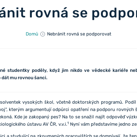
ánit rovná se podpo
Domů
Nebránit rovná se podporovat
é studentky poděly, když jim nikdo ve vědecké kariéře n
o dát mu rovnou šanci.
bsolventek vysokých škol, včetně doktorských programů. Podíl
ývoj“, kterým argumentují odpůrci opatření na podporu rovných 
nekoná. Kde je zakopaný pes? Na to se snažil najít odpověď vý
1
iologického ústavu AV ČR, v.v.i.
Nyní vám představíme jedno ze 
ci a studující na zkoumaných pracovištích se domnívají, že žen