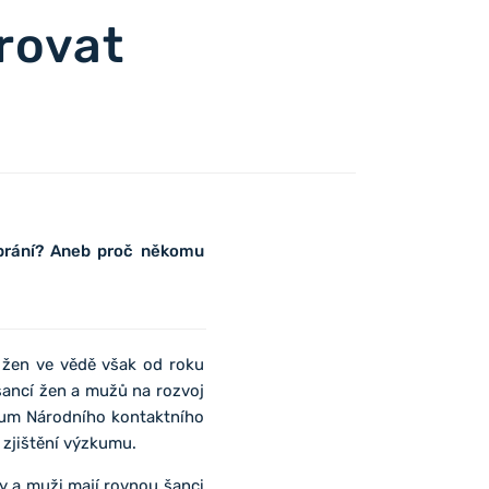
rovat
ebrání? Aneb proč někomu
 žen ve vědě však od roku
šancí žen a mužů na rozvoj
zkum Národního kontaktního
zjištění výzkumu.
y a muži mají rovnou šanci