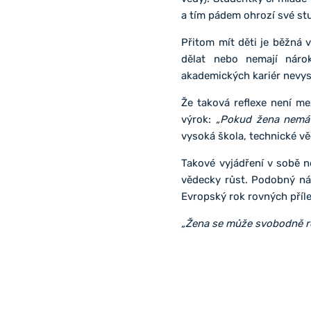
a tím pádem ohrozí své stu
Přitom mít děti je běžná v
dělat nebo nemají nárok
akademických kariér nevysta
Že taková reflexe není me
výrok:
„Pokud žena nemá 
vysoká škola, technické vě
Takové vyjádření v sobě n
vědecky růst. Podobný náz
Evropský rok rovných příle
„Žena se může svobodně ro