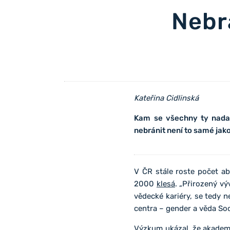
Nebr
Kateřina Cidlinská
Kam se všechny ty nadan
nebránit není to samé jak
V ČR stále roste počet a
2000
klesá
. „Přirozený v
vědecké kariéry, se tedy 
centra – gender a věda Soc
Výzkum ukázal, že akademi