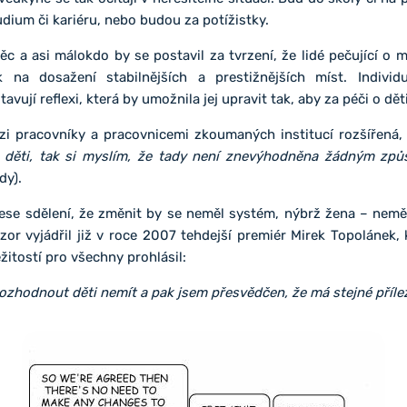
dium či kariéru, nebo budou za potížistky.
ěc a asi málokdo by se postavil za tvrzení, že lidé pečující o 
 na dosažení stabilnějších a prestižnějších míst. Individ
vují reflexi, která by umožnila jej upravit tak, aby za péči o dě
zi pracovníky a pracovnicemi zkoumaných institucí rozšířená,
děti, tak si myslím, že tady není znevýhodněna žádným zp
dy).
ese sdělení, že změnit by se neměl systém, nýbrž žena – nemě
or vyjádřil již v roce 2007 tehdejší premiér Mirek Topolánek,
žitostí pro všechny prohlásil:
zhodnout děti nemít a pak jsem přesvědčen, že má stejné příleži