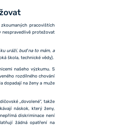
ežovat
a zkoumaných pracovištích
y nespravedlivě protežovat
šku uráží, buď na to mám, a
ká škola, technické vědy).
tnicemi našeho výzkumu. S
otveného rozdílného chování
dla dopadají na ženy a muže
dičovské „dovolené“, takže
kávají náskok, který ženy,
 nepřímá diskriminace není
latňují žádná opatření na