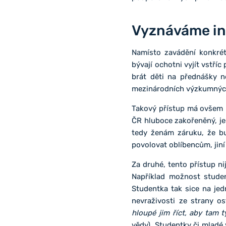
Vyznáváme ind
Namísto zavádění konkrét
bývají ochotni vyjít vstří
brát děti na přednášky 
mezinárodních výzkumných 
Takový přístup má ovšem n
ČR hluboce zakořeněný, j
tedy ženám záruku, že bu
povolovat oblíbencům, jin
Za druhé, tento přístup ni
Například možnost student
Studentka tak sice na je
nevraživosti ze strany o
hloupé jim říct, aby tam t
vědy). Studentky či mladé 