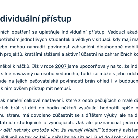
ividuální přístup
ních opatření se uplatňuje individuální přístup. Vedoucí akad
c potřebám jednotlivých studentek a vědkyň v situaci, kdy mají ma
nebo mohou nahradit povinnost zahraniční dlouhodobé mobili
projektů, kratšími stážemi a aktivní účastní na zahraničních k
ěkolik háčků. Již v roce
2007
jsme upozorňovaly na to, že indiv
e silně navázaný na osobu vedoucího, tudíž se může s jeho odc
de na jejich pečovatelské povinnosti brán ohled i v budou
í k nim ovšem přístup mít nemusí.
jak nemění celkové nastavení, které z osob pečujících o malé dět
ek brát si děti do hodin někteří vyučující hodnotili spíše n
dnu stranu má dovoleno zúčastnit se s dítětem výuky, ale na d
statních studujících a vyučujících. Jak ale poznamenal jede
y děti nebraly, protože vím, že nemají hlídání“
(odborný asisten
vědkyně se tak ocitají v neřešitelné situaci. Buď do školy či na