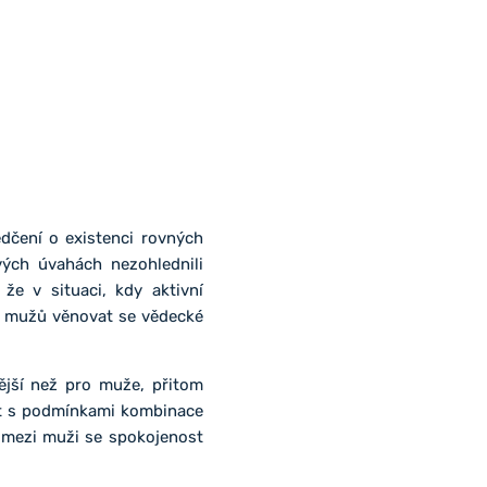
ědčení o existenci rovných
vých úvahách nezohlednili
že v situaci, kdy aktivní
a mužů věnovat se vědecké
ější než pro muže, přitom
st s podmínkami kombinace
, mezi muži se spokojenost