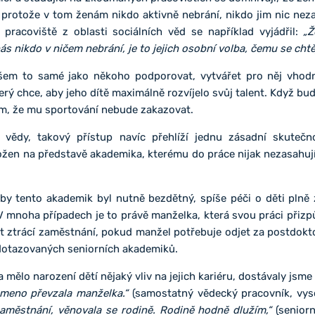
, protože v tom ženám nikdo aktivně nebrání, nikdo jim nic nez
pracoviště z oblasti sociálních věd se například vyjádřil:
„Ž
ás nikdo v ničem nebrání, je to jejich osobní volba, čemu se chtě
em to samé jako někoho podporovat, vytvářet pro něj vhodn
rý chce, aby jeho dítě maximálně rozvíjelo svůj talent. Když bud
ím, že mu sportování nebude zakazovat.
vědy, takový přístup navíc přehlíží jednu zásadní skutečn
ožen na představě akademika, kterému do práce nijak nezasahují
y tento akademik byl nutně bezdětný, spíše péči o děti plně 
 V mnoha případech je to právě manželka, která svou práci při
let ztrácí zaměstnání, pokud manžel potřebuje odjet za postdokt
i dotazovaných seniorních akademiků.
a mělo narození dětí nějaký vliv na jejich kariéru, dostávaly jsm
emeno převzala manželka.“
(samostatný vědecký pracovník, vyso
aměstnání, věnovala se rodině. Rodině hodně dlužím,“
(seniorn