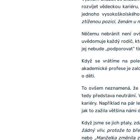
rozvíjet vědeckou kariéru
jednoho vysokoškolského 
ztíženou pozici, ženám u n
Něčemu nebránit není ovš
uvědomuje každý rodič, kte
jej nebude „podporovat“ t
Když se vrátíme na pole 
akademické profese je zal
o děti.
To ovšem neznamená, že b
tedy představa neutrální.
kariéry. Například na pár 
jak to zažila většina nám
Když jsme se jich ptaly, zd
žádný vliv, protože to bř
nebo
„Manželka změnila z