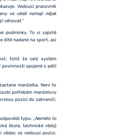
akazuje. Vedoucí pracovník
eny ve vědě nemají nějak
jí věnovat.“
é podmínky. To si zajisté
e dítě nadané na sport, asi
ost, totiž že celý systém
 povinnosti spojené s péčí
zastane manželka. Není to
způsobí potřebám manželovy
orskou pozici do zahraničí,
e odpovědi typu:
„Nemělo to
ká škola, technické vědy)
í vědec ve vedoucí pozici,