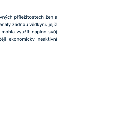
vných příležitostech žen a
aly žádnou vědkyni, jejíž
 mohla využít naplno svůj
ěji ekonomicky neaktivní