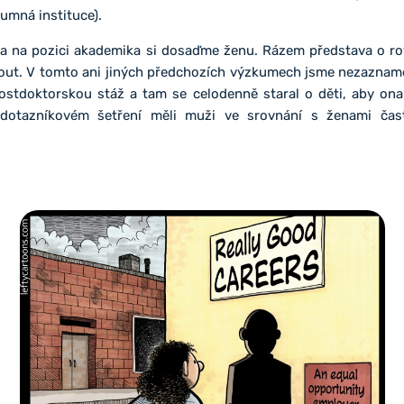
kumná instituce).
 a na pozici akademika si dosaďme ženu. Rázem představa o ro
out. V tomto ani jiných předchozích výzkumech jsme nezaznamen
postdoktorskou stáž a tam se celodenně staral o děti, aby ona
dotazníkovém šetření měli muži ve srovnání s ženami čast