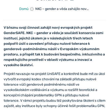
Domů
NKC – gender a věda zahájilo nový projekt Horizontu Europa: GenderSAFE
V březnu svoji činnost zahájil nový evropských projekt
GenderSAFE. NKC – gender a věda je součástí konsorcia osmi
institucí, jejichž úkolem je v následujících třech letech
podpořit úsilí o zavedení přístupu nulové tolerance k
genderově-podmíněnému násilí v Evropském výzkumném
prostoru, a přispět tak k budování bezpečného, inkluzivního a
respektujícího prostředí v oblasti výzkumu a inovací a
vysokého školství.
Projekt navazuje na projekt UniSAFE a konkrétně bude mít za úkol
vytvořit evropský kodex chování na základě přístupu nulové
tolerance vůči genderově podmíněnému násilí ve
vysokoškolském vzdělávání a výzkumu a rozšířit teoretické a
koncepční chápání problematiky GPN a přístupu nulové
tolerance. V rámci projektu budou též poskytována školení s cílem
zajistit, aby instituce byly schopny účinně řešit problematiku GPN,