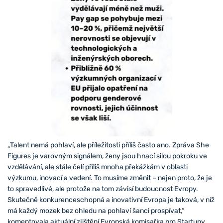
„Talent nemá pohlaví, ale příležitosti příliš často ano. Zpráva She
Figures je varovným signálem, ženy jsou hnací silou pokroku ve
vzdělávání, ale stále čelí příliš mnoha překážkám v oblasti
výzkumu, inovací a vedení. To musíme změnit – nejen proto, že je
to spravedlivé, ale protože na tom závisí budoucnost Evropy.
Skutečně konkurenceschopná a inovativní Evropa je taková, v níž
má každý mozek bez ohledu na pohlaví šanci prospívat,“
komentovala aktuální zjištění Evropská komisařka pro Startupy,