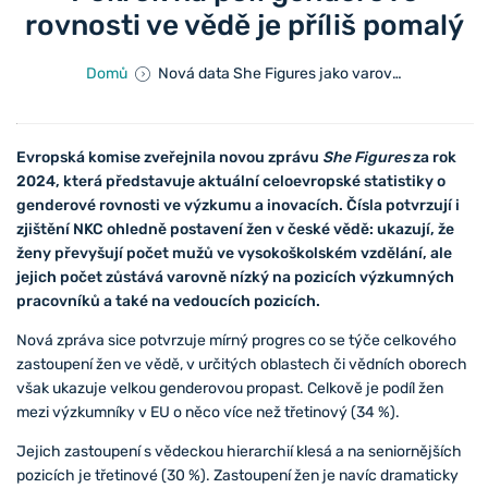
rovnosti ve vědě je příliš pomalý
Domů
Nová data She Figures jako varovný signál pro Evropu: Pokrok na poli genderové rovnosti ve vědě je příliš pomalý
Evropská komise zveřejnila novou zprávu
She Figures
za rok
2024, která představuje aktuální celoevropské statistiky o
genderové rovnosti ve výzkumu a inovacích. Čísla potvrzují i
zjištění NKC ohledně postavení žen v české vědě: ukazují, že
ženy převyšují počet mužů ve vysokoškolském vzdělání, ale
jejich počet zůstává varovně nízký na pozicích výzkumných
pracovníků a také na vedoucích pozicích.
Nová zpráva sice potvrzuje mírný progres co se týče celkového
zastoupení žen ve vědě, v určitých oblastech či vědních oborech
však ukazuje velkou genderovou propast. Celkově je podíl žen
mezi výzkumníky v EU o něco více než třetinový (34 %).
Jejich zastoupení s vědeckou hierarchií klesá a na seniornějších
pozicích je třetinové (30 %). Zastoupení žen je navíc dramaticky