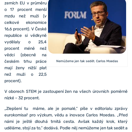
zemích EU v průměru
o 17 procent menší
mzdu než muži (v
celkové ekonomice
16,6 procent). V České
republice si vědkyně
vydělaly o 25,4
procent méně než
vědci (obecně na
českém trhu práce
Nemůžeme jen tak sedět. Carlos Moedas
mají ženy nižší plat
než muži o 22,5
procent).
V oborech STEM je zastoupení žen na všech úrovních poměrně
nízké – 32 procent.
„Zlepšení tu máme, ale je pomalé,“ píše v editorialu zprávy
eurokomisař pro výzkum, vědu a inovace Carlos Moedas. „Před
námi je ještě dlouhá trnitá cesta. Avšak každý krok, který
uděláme, stojí za to,“ dodává. Podle něj nemůžeme jen tak sedět a