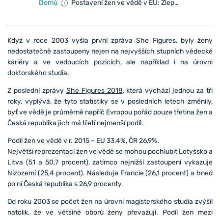
Domů
Postavení žen ve vědě v EU: Zlepšení, ale pomalé
Když v roce 2003 vyšla první zpráva She Figures, byly ženy
nedostatečně zastoupeny nejen na nejvyšších stupních vědecké
kariéry a ve vedoucích pozicích, ale například i na úrovni
doktorského studia.
Z poslední zprávy
She Figures 2018
, která vychází jednou za tři
roky, vyplývá, že tyto statistiky se v posledních letech změnily,
byť ve vědě je průměrně napříč Evropou pořád pouze třetina žen a
Česká republika jich má třetí nejmenší podíl.
Podíl žen ve vědě v r. 2015 – EU 33,4%, ČR 26,9%.
Největší reprezentací žen ve vědě se mohou pochlubit Lotyšsko a
Litva (51 a 50,7 procent), zatímco nejnižší zastoupení vykazuje
Nizozemí (25,4 procent). Následuje Francie (26,1 procent) a hned
po ní Česká republika s 26,9 procenty.
Od roku 2003 se počet žen na úrovni magisterského studia zvýšil
natolik, že ve většině oborů ženy převažují. Podíl žen mezi