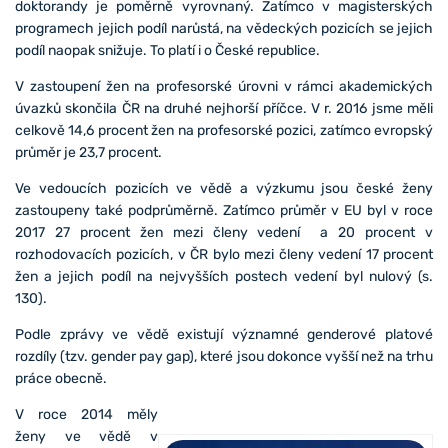
doktorandy je poměrně vyrovnaný. Zatímco v magisterských
programech jejich podíl narůstá, na vědeckých pozicích se jejich
podíl naopak snižuje. To platí i o České republice.
V zastoupení žen na profesorské úrovni v rámci akademických
úvazků skončila ČR na druhé nejhorší příčce. V r. 2016 jsme měli
celkově 14,6 procent žen na profesorské pozici, zatímco evropský
průměr je 23,7 procent.
Ve vedoucích pozicích ve vědě a výzkumu jsou české ženy
zastoupeny také podprůměrně. Zatímco průměr v EU byl v roce
2017 27 procent žen mezi členy vedení a 20 procent v
rozhodovacích pozicích, v ČR bylo mezi členy vedení 17 procent
žen a jejich podíl na nejvyšších postech vedení byl nulový (s.
130).
Podle zprávy ve vědě existují významné genderové platové
rozdíly (tzv. gender pay gap), které jsou dokonce vyšší než na trhu
práce obecně.
V roce 2014 měly
ženy ve vědě v