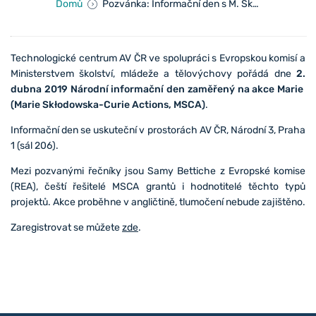
Domů
Pozvánka: Informační den s M. Skłodowskou Curie
Tec
hnologické centrum AV ČR ve spolupráci s Evropskou komisí a
Ministerstvem školství, mládeže a tělovýchovy pořádá dne
2.
dubna 2019 Náro
dní informační den zaměřený na akce Marie
(Marie Skłodowska-Curie Actions, MSCA)
.
Informační den se uskuteční v prostorách AV ČR, Národní 3, Praha
1 (sál 206).
Mezi pozvanými řečníky jsou Samy Bettiche z Evropské komise
(REA), čeští řešitelé MSCA grantů i hodnotitelé těchto typů
projektů. Akce proběhne v angličtině, tlumočení nebude zajištěno.
Zaregistrovat se můžete
zde
.