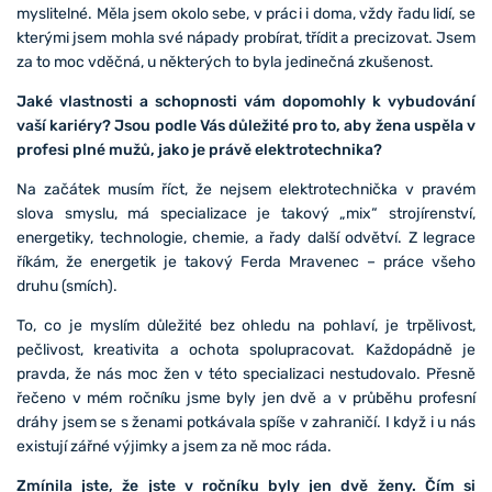
myslitelné. Měla jsem okolo sebe, v práci i doma, vždy řadu lidí, se
kterými jsem mohla své nápady probírat, třídit a precizovat. Jsem
za to moc vděčná, u některých to byla jedinečná zkušenost.
Jaké vlastnosti a schopnosti vám dopomohly k vybudování
vaší kariéry? Jsou podle Vás důležité pro to, aby žena uspěla v
profesi plné mužů, jako je právě elektrotechnika?
Na začátek musím říct, že nejsem elektrotechnička v pravém
slova smyslu, má specializace je takový „mix“ strojírenství,
energetiky, technologie, chemie, a řady další odvětví. Z legrace
říkám, že energetik je takový Ferda Mravenec – práce všeho
druhu (smích).
To, co je myslím důležité bez ohledu na pohlaví, je trpělivost,
pečlivost, kreativita a ochota spolupracovat. Každopádně je
pravda, že nás moc žen v této specializaci nestudovalo. Přesně
řečeno v mém ročníku jsme byly jen dvě a v průběhu profesní
dráhy jsem se s ženami potkávala spíše v zahraničí. I když i u nás
existují zářné výjimky a jsem za ně moc ráda.
Zmínila jste, že jste v ročníku byly jen dvě ženy. Čím si