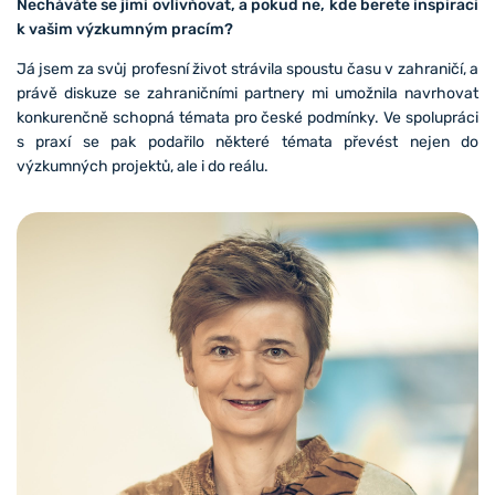
Necháváte se jimi ovlivňovat, a pokud ne, kde berete inspiraci
k vašim výzkumným pracím?
Já jsem za svůj profesní život strávila spoustu času v zahraničí, a
právě diskuze se zahraničními partnery mi umožnila navrhovat
konkurenčně schopná témata pro české podmínky. Ve spolupráci
s praxí se pak podařilo některé témata převést nejen do
výzkumných projektů, ale i do reálu.