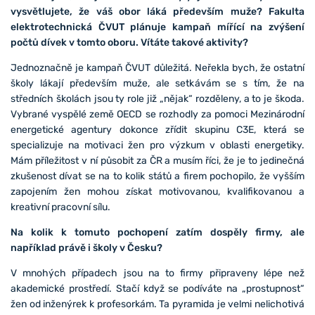
vysvětlujete, že váš obor láká především muže? Fakulta
elektrotechnická ČVUT plánuje kampaň mířící na zvýšení
počtů dívek v tomto oboru. Vítáte takové aktivity?
Jednoznačně je kampaň ČVUT důležitá. Neřekla bych, že ostatní
školy lákají především muže, ale setkávám se s tím, že na
středních školách jsou ty role již „nějak“ rozděleny, a to je škoda.
Vybrané vyspělé země OECD se rozhodly za pomoci Mezinárodní
energetické agentury dokonce zřídit skupinu C3E, která se
specializuje na motivaci žen pro výzkum v oblasti energetiky.
Mám příležitost v ní působit za ČR a musím říci, že je to jedinečná
zkušenost dívat se na to kolik států a firem pochopilo, že vyšším
zapojením žen mohou získat motivovanou, kvalifikovanou a
kreativní pracovní sílu.
Na kolik k tomuto pochopení zatím dospěly firmy, ale
například právě i školy v Česku?
V mnohých případech jsou na to firmy připraveny lépe než
akademické prostředí. Stačí když se podíváte na „prostupnost“
žen od inženýrek k profesorkám. Ta pyramida je velmi nelichotivá