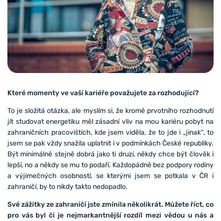
Které momenty ve vaší kariéře považujete za rozhodující?
To je složitá otázka, ale myslím si, že kromě prvotního rozhodnutí
jít studovat energetiku měl zásadní vliv na mou kariéru pobyt na
zahraničních pracovištích, kde jsem viděla, že to jde i „jinak“, to
jsem se pak vždy snažila uplatnit i v podmínkách České republiky.
Být minimálně stejně dobrá jako ti druzí, někdy chce být člověk i
lepší, no a někdy se mu to podaří. Každopádně bez podpory rodiny
a výjimečných osobností, se kterými jsem se potkala v ČR i
zahraničí, by to nikdy takto nedopadlo.
Své zážitky ze zahraničí jste zmínila několikrát. Můžete říct, co
pro vás byl či je nejmarkantnější rozdíl mezi vědou u nás a