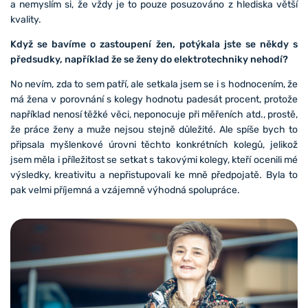
a nemyslím si, že vždy je to pouze posuzováno z hlediska větší
kvality.
Když se bavíme o zastoupení žen, potýkala jste se někdy s
předsudky, například že se ženy do elektrotechniky nehodí?
No nevím, zda to sem patří, ale setkala jsem se i s hodnocením, že
má žena v porovnání s kolegy hodnotu padesát procent, protože
například nenosí těžké věci, neponocuje při měřeních atd., prostě,
že práce ženy a muže nejsou stejně důležité. Ale spíše bych to
připsala myšlenkové úrovni těchto konkrétních kolegů, jelikož
jsem měla i příležitost se setkat s takovými kolegy, kteří ocenili mé
výsledky, kreativitu a nepřistupovali ke mně předpojatě. Byla to
pak velmi příjemná a vzájemně výhodná spolupráce.