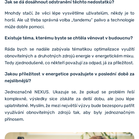
Jak se dá dosáhnout odstranění těchto nedostatků?
Mnohdy stačí, že věci lépe vysvětlíme uživatelům, někdy je to
horší. Ale už třeba správná volba „tandemu“ palivo a technologie
může dobře pomoci.
Existuje téma, kterému byste se chtěla věnovat v budoucnu?
Ráda bych se nadále zabývala tématikou optimalizace využití
obnovitelných a druhotných zdrojů energie v energetickém mixu.
Tedy zjednodušeně, co někteří považují za odpad, já za příležitost.
Jakou příležitost v energetice považujete v poslední době za
nejslibnější?
Jednoznačně NEXUS. Ukazuje se, že pokud se problém řeší
komplexně, výsledky sice získáte za delší dobu, ale jsou lépe
uplatnitelné. Myslím, že mezi největší výzvy bude bezesporu patřit
využívání obnovitelných zdrojů tak, aby byly jednoznačným
přínosem.