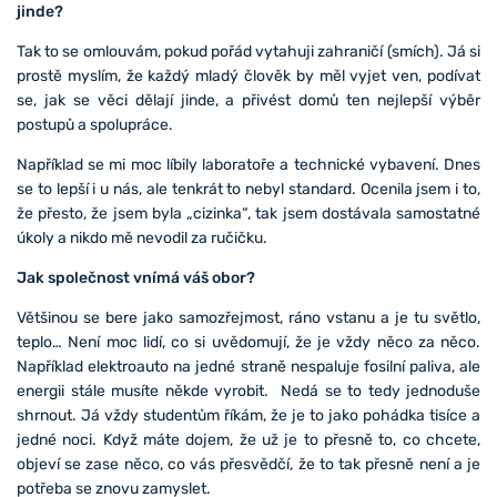
jinde?
Tak to se omlouvám, pokud pořád vytahuji zahraničí (smích). Já si
prostě myslím, že každý mladý člověk by měl vyjet ven, podívat
se, jak se věci dělají jinde, a přivést domů ten nejlepší výběr
postupů a spolupráce.
Například se mi moc líbily laboratoře a technické vybavení. Dnes
se to lepší i u nás, ale tenkrát to nebyl standard. Ocenila jsem i to,
že přesto, že jsem byla „cizinka“, tak jsem dostávala samostatné
úkoly a nikdo mě nevodil za ručičku.
Jak společnost vnímá váš obor?
Většinou se bere jako samozřejmost, ráno vstanu a je tu světlo,
teplo… Není moc lidí, co si uvědomují, že je vždy něco za něco.
Například elektroauto na jedné straně nespaluje fosilní paliva, ale
energii stále musíte někde vyrobit. Nedá se to tedy jednoduše
shrnout. Já vždy studentům říkám, že je to jako pohádka tisíce a
jedné noci. Když máte dojem, že už je to přesně to, co chcete,
objeví se zase něco, co vás přesvědčí, že to tak přesně není a je
potřeba se znovu zamyslet.