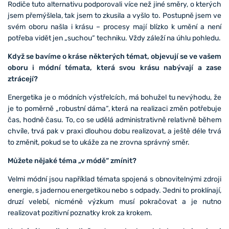
Rodiče tuto alternativu podporovali více než jiné směry, o kterých
jsem přemýšlela, tak jsem to zkusila a vyšlo to. Postupně jsem ve
svém oboru našla i krásu – procesy mají blízko k umění a není
potřeba vidět jen „suchou“ techniku. Vždy záleží na úhlu pohledu.
Když se bavíme o kráse některých témat, objevují se ve vašem
oboru i módní témata, která svou krásu nabývají a zase
ztrácejí?
Energetika je o módních výstřelcích, má bohužel tu nevýhodu, že
je to poměrně „robustní dáma“, která na realizaci změn potřebuje
čas, hodně času. To, co se udělá administrativně relativně během
chvíle, trvá pak v praxi dlouhou dobu realizovat, a ještě déle trvá
to změnit, pokud se to ukáže za ne zrovna správný směr.
Můžete nějaké téma „v módě“ zmínit?
Velmi módní jsou například témata spojená s obnovitelnými zdroji
energie, s jadernou energetikou nebo s odpady. Jedni to proklínají,
druzí velebí, nicméně výzkum musí pokračovat a je nutno
realizovat pozitivní poznatky krok za krokem.