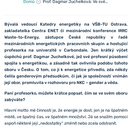
Domů
Prof. Dagmar Juchelková: Ve svém oboru jsem našla krásu
Bývalá vedoucí Katedry energetiky na VŠB-TU Ostrava,
zakladatelka Centra ENET či mezinárodní konference IRRC
Waste-to-Energy, zástupce České republiky v řadě
mezinárodních energetických pracovních skupin a hostující
profesorka na univerzitě v Carbondale. Jen krátký výčet
úspěchů prof. Dagmar Juchelkové, jež své profesní působení
spojila s energetikou, a zásadně tak ovlivnila podobu tohoto
oboru v Česku. O tom, co ji k energetice přivedlo, zda někdy
čelila genderovým předsudkům, či jak je společností vnímán
její obor, promluvila v rozhovoru pro NKC – gender a věda.
Paní profesorko, můžete krátce popsat, čím se ve svém oboru
zabýváte?
Hlavní motto mé činnosti je, že energie je dost, jen je na špatném
místě, ve špatný čas, ve špatném množství. Já se snažím pomoci
aspoň některé její „nedostatky“ zmírnit nebo zcela odstranit.