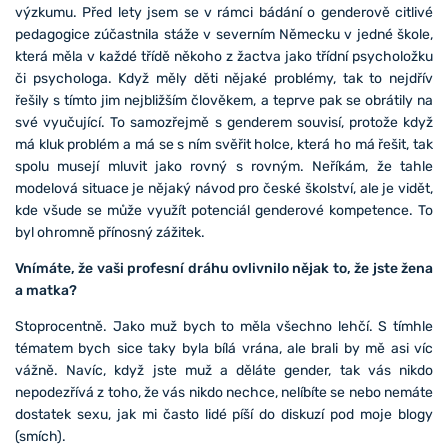
výzkumu. Před lety jsem se v rámci bádání o genderově citlivé
pedagogice zúčastnila stáže v severním Německu v jedné škole,
která měla v každé třídě někoho z žactva jako třídní psycholožku
či psychologa. Když měly děti nějaké problémy, tak to nejdřív
řešily s tímto jim nejbližším člověkem, a teprve pak se obrátily na
své vyučující. To samozřejmě s genderem souvisí, protože když
má kluk problém a má se s ním svěřit holce, která ho má řešit, tak
spolu musejí mluvit jako rovný s rovným. Neříkám, že tahle
modelová situace je nějaký návod pro české školství, ale je vidět,
kde všude se může využít potenciál genderové kompetence. To
byl ohromně přínosný zážitek.
Vnímáte, že vaši profesní dráhu ovlivnilo nějak to, že jste žena
a matka?
Stoprocentně. Jako muž bych to měla všechno lehčí. S tímhle
tématem bych sice taky byla bílá vrána, ale brali by mě asi víc
vážně. Navíc, když jste muž a děláte gender, tak vás nikdo
nepodezřívá z toho, že vás nikdo nechce, nelíbíte se nebo nemáte
dostatek sexu, jak mi často lidé píší do diskuzí pod moje blogy
(smích).