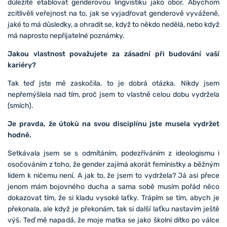
důležité etablovat genderovou lingvistiku jako obor. Abychom
zcitlivěli veřejnost na to, jak se vyjadřovat genderově vyváženě,
jaké to má důsledky, a ohradit se, když to někdo nedělá, nebo když
má naprosto nepřijatelné poznámky.
Jakou vlastnost považujete za zásadní při budování vaší
kariéry?
Tak teď jste mě zaskočila, to je dobrá otázka. Nikdy jsem
nepřemýšlela nad tím, proč jsem to vlastně celou dobu vydržela
(smích).
Je pravda, že útoků na svou disciplínu jste musela vydržet
hodně.
Setkávala jsem se s odmítáním, podezříváním z ideologismu i
osočováním z toho, že gender zajímá akorát feministky a běžným
lidem k ničemu není. A jak to, že jsem to vydržela? Já asi přece
jenom mám bojovného ducha a sama sobě musím pořád něco
dokazovat tím, že si kladu vysoké laťky. Trápím se tím, abych je
překonala, ale když je překonám, tak si další laťku nastavím ještě
výš. Teď mě napadá, že moje matka se jako školní dítko po válce