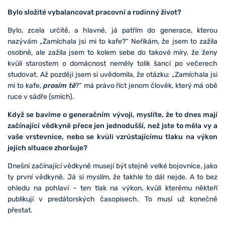
Bylo složité vybalancovat pracovní a rodinný život?
Bylo, zcela určitě, a hlavně, já patřím do generace, kterou
nazývám „Zamíchala jsi mi to kafe?“ Neříkám, že jsem to zažila
osobně, ale zažila jsem to kolem sebe do takové míry, že ženy
kvůli starostem o domácnost neměly tolik šancí po večerech
studovat. Až později jsem si uvědomila, že otázku: „Zamíchala jsi
mi to kafe,
prosím tě
?“ má právo říct jenom člověk, který má obě
ruce v sádře (smích).
Když se bavíme o generačním vývoji, myslíte, že to dnes mají
začínající vědkyně přece jen jednodušší, než jste to měla vy a
vaše vrstevnice, nebo se kvůli vzrůstajícímu tlaku na výkon
jejich situace zhoršuje?
Dnešní začínající vědkyně musejí být stejně velké bojovnice, jako
ty první vědkyně. Já si myslím, že takhle to dál nejde. A to bez
ohledu na pohlaví – ten tlak na výkon, kvůli kterému někteří
publikují v predátorských časopisech. To musí už konečně
přestat.