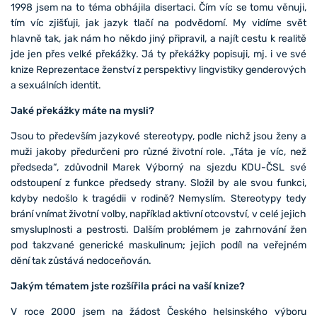
1998 jsem na to téma obhájila disertaci. Čím víc se tomu věnuji,
tím víc zjišťuji, jak jazyk tlačí na podvědomí. My vidíme svět
hlavně tak, jak nám ho někdo jiný připravil, a najít cestu k realitě
jde jen přes velké překážky. Já ty překážky popisuji, mj. i ve své
knize Reprezentace ženství z perspektivy lingvistiky genderových
a sexuálních identit.
Jaké překážky máte na mysli?
Jsou to především jazykové stereotypy, podle nichž jsou ženy a
muži jakoby předurčeni pro různé životní role. „Táta je víc, než
předseda“, zdůvodnil Marek Výborný na sjezdu KDU-ČSL své
odstoupení z funkce předsedy strany. Složil by ale svou funkci,
kdyby nedošlo k tragédii v rodině? Nemyslím. Stereotypy tedy
brání vnímat životní volby, například aktivní otcovství, v celé jejich
smysluplnosti a pestrosti. Dalším problémem je zahrnování žen
pod takzvané generické maskulinum; jejich podíl na veřejném
dění tak zůstává nedoceňován.
Jakým tématem jste rozšířila práci na vaší knize?
V roce 2000 jsem na žádost Českého helsinského výboru