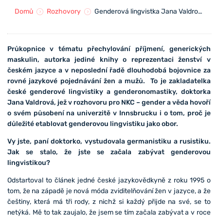
Domů
Rozhovory
Genderová lingvistka Jana Valdrová: Kladu si vysoké laťky
Průkopnice v tématu přechylování příjmení, generických
maskulin, autorka jediné knihy o reprezentaci ženství v
českém jazyce a v neposlední řadě dlouhodobá bojovnice za
rovné jazykové pojednávání žen a mužů. To je zakladatelka
české genderové lingvistiky a genderonomastiky, doktorka
Jana Valdrová, jež v rozhovoru pro NKC – gender a věda hovoří
o svém působení na univerzitě v Innsbrucku i o tom, proč je
důležité etablovat genderovou lingvistiku jako obor.
Vy jste, paní doktorko, vystudovala germanistiku a rusistiku.
Jak se stalo, že jste se začala zabývat genderovou
lingvistikou?
Odstartoval to článek jedné české jazykovědkyně z roku 1995 o
tom, že na západě je nová móda zviditelňování žen v jazyce, a že
češtiny, která má tři rody, z nichž si každý přijde na své, se to
netýká. Mě to tak zaujalo, že jsem se tím začala zabývat a v roce