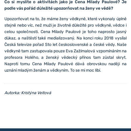
Co si myslíte o aktivitách jako je Cena Milady Paulové? Je
podle vás pořád důležité upozorňovat na ženy ve vědě?
Upozorňovat na to, že máme ženy vědkyně, které vykonaly úplně
stejně nebo víc, než muži je životně důležité pro vědkyně, vědce i
celou společnosti. Cena Milady Paulové je toho naprosto jasný
důkaz, a naštěstí také medializovaný. Na konci roku 2018 vysílal
Česká televize pořad Sto let československé a české vědy. Naše
vědkyně tam zastupovala pouze Eva Zažímalová vzpomínáním na
profesora Holého, a ženský vědecký přínos tam zůstal skryt.
Naproti tomu Cena Milady Paulové dává obrovskou naději na
uznání mladým ženám a vědkyním. To se mi moc líbí.
Autorka: Kristýna Veitová