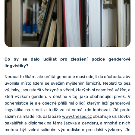
Co by se dalo udělat pro zlepšení pozice genderové
lingvistiky?
Nerada to říkám, ale určitá generace musí odejít do důchodu, aby
uvolnila místo lidem se svěžím myšlením (smích). Neplatí to bez
výjimky, jsou starší vědkyně a vědci, kterých si nesmírně vážím, a
kteří výzkum genderu v češtině vítají jako obohacující prvek. V
bohemistice je ale obecně příliš málo lidí, kterým leží genderová
lingvistika na srdci, a tudíž za ni nemá kdo lobbovat. Já proto
sázím na mladé lidi; databáze
www.theses.cz
obsahuje už stovky
bakalářek a diplomek na téma jazyka a genderu, a mnohé z nich
mohou být velmi solidním východiskem pro další výzkumy. Je