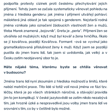
podpořila protesty cizinek proti českému přechylování jejich
příjmení. Tehdy jsem se začala systematicky věnovat pohledu na
jména z hlediska genderu: jak jména i příjmení utvářejí pohlaví;
málokterá jiná oblast je tak spojená s genderem. Nejstarší rodná
jména vznikala jako označení žádoucích vlastností žen a mužů,
třeba Marek znamená „bojovník“, Greta je „perla“. Příjmení žen se
utvářela od mužských; když muž byl kovář a žena hrnčířka, říkalo
se jí kovářova, později Kovářova. Formant -ová se vyvinul jako
gramatikalizovaná příslušnost ženy k muži. Když jsem se později
pustila do jmen trans lidí, tak jsem si uvědomila, jak velký a v
Česku zatím neobjevený obor to je.
Máte nějaké téma, kterému byste se chtěla věnovat
v budoucnu?
Jména trans lidí nyní zkoumám z hlediska možností a limitů, které
nabízí matriční praxe. Tito lidé si totiž volí nová jména ve fázi tzv.
léčby, která je po všech stránkách náročná, a stávající pravidla
jim to jen komplikují. V české jazykovědě se zatím nikdo nezabývá
tím, jak hrozně úzké a nespravedlivé jsou volby jmen trans lidí ve
srovnání s tím, co by v češtině bylo možné.