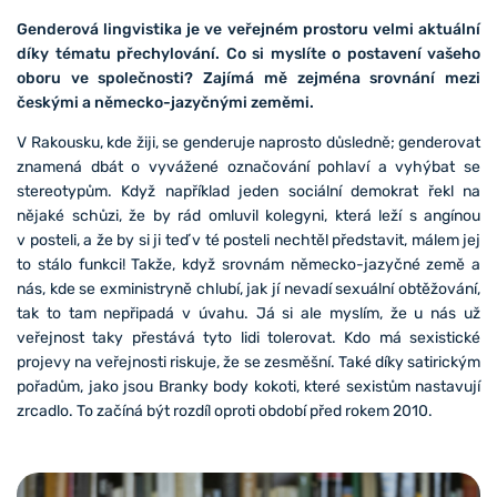
Genderová lingvistika je ve veřejném prostoru velmi aktuální
díky tématu přechylování. Co si myslíte o postavení vašeho
oboru ve společnosti? Zajímá mě zejména srovnání mezi
českými a německo-jazyčnými zeměmi.
V Rakousku, kde žiji, se genderuje naprosto důsledně; genderovat
znamená dbát o vyvážené označování pohlaví a vyhýbat se
stereotypům. Když například jeden sociální demokrat řekl na
nějaké schůzi, že by rád omluvil kolegyni, která leží s angínou
v posteli, a že by si ji teď v té posteli nechtěl představit, málem jej
to stálo funkci! Takže, když srovnám německo-jazyčné země a
nás, kde se exministryně chlubí, jak jí nevadí sexuální obtěžování,
tak to tam nepřipadá v úvahu. Já si ale myslím, že u nás už
veřejnost taky přestává tyto lidi tolerovat. Kdo má sexistické
projevy na veřejnosti riskuje, že se zesměšní. Také díky satirickým
pořadům, jako jsou Branky body kokoti, které sexistům nastavují
zrcadlo. To začíná být rozdíl oproti období před rokem 2010.