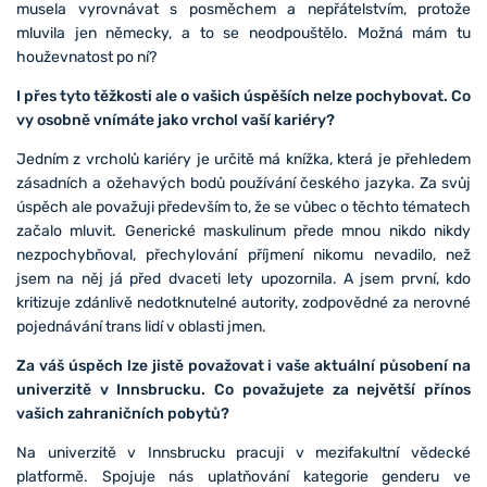
musela vyrovnávat s posměchem a nepřátelstvím, protože
mluvila jen německy, a to se neodpouštělo. Možná mám tu
houževnatost po ní?
I přes tyto těžkosti ale o vašich úspěších nelze pochybovat. Co
vy osobně vnímáte jako vrchol vaší kariéry?
Jedním z vrcholů kariéry je určitě má knížka, která je přehledem
zásadních a ožehavých bodů používání českého jazyka. Za svůj
úspěch ale považuji především to, že se vůbec o těchto tématech
začalo mluvit. Generické maskulinum přede mnou nikdo nikdy
nezpochybňoval, přechylování příjmení nikomu nevadilo, než
jsem na něj já před dvaceti lety upozornila. A jsem první, kdo
kritizuje zdánlivě nedotknutelné autority, zodpovědné za nerovné
pojednávání trans lidí v oblasti jmen.
Za váš úspěch lze jistě považovat i vaše aktuální působení na
univerzitě v Innsbrucku. Co považujete za největší přínos
vašich zahraničních pobytů?
Na univerzitě v Innsbrucku pracuji v mezifakultní vědecké
platformě. Spojuje nás uplatňování kategorie genderu ve