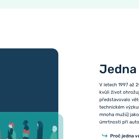
Jedna 
V letech 1997 až 
kvůli život ohrož
představovalo větš
technickém výzku
mnoha mužů) jako „
úmrtnosti při au
Proč jedna v