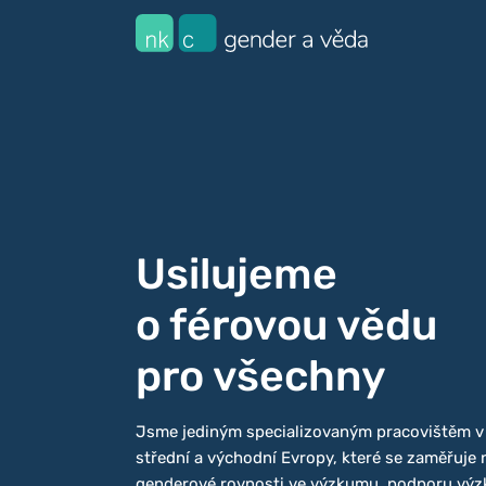
Usilujeme
o férovou vědu
pro všechny
Jsme jediným specializovaným pracovištěm v 
střední a východní Evropy, které se zaměřuje
genderové rovnosti ve výzkumu, podporu vý