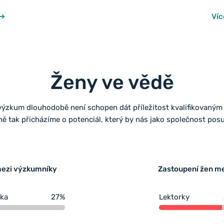
ískaných prostřednictvím
hran
 skupin a dalších kvalitativních
sešl
Víc
h příkladech si vyzkoušely
(Uni
lytického procesu vycházející z
pře
Workshop umožnil propojení
vys
aty s teoretickým rámcem
Anny
u, včetně reflexe...
osob
Ženy ve vědě
výzkum dlouhodobě není schopen dát příležitost kvalifikovaným
ě tak přicházíme o potenciál, který by nás jako společnost posu
mezi výzkumníky
Zastoupení žen m
ika
27%
Lektorky