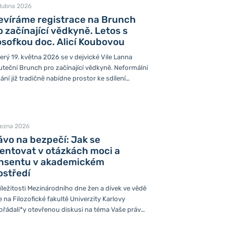
dubna 2026
evíráme registrace na Brunch
o začínající vědkyně. Letos s
losofkou doc. Alicí Koubovou
erý 19. května 2026 se v dejvické Vile Lanna
teční Brunch pro začínající vědkyně. Neformální
ání již tradičně nabídne prostor ke sdílení
šeností, networking a vzájemnou podporu žen v
é vědě. Letošní inspirativní hostkou bude doc.
. Alice Koubová, Ph.D.. Kdy: 19. května 2026 |
 Vila Lanna, Praha Cílem akce je inspirovat ženy
řezna 2026
začátku vědecké dráhy – doktorandky,
ávo na bezpečí: Jak se
doktorandky, ale i ženy, které se do vědy po
ientovat v otázkách moci a
í přestávce vracejí – k...
nsentu v akademickém
ostředí
íležitosti Mezinárodního dne žen a dívek ve vědě
 na Filozofické fakultě Univerzity Karlovy
řádali*y otevřenou diskusi na téma Vaše právo
bezpečí: Porozumění moci, souhlasu a profesním