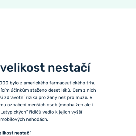
velikost nestačí
2000 bylo z amerického farmaceutického trhu
ujícím účinkům staženo deset léků. Osm z nich
í zdravotní rizika pro ženy než pro muže. V
mu označení menších osob (mnoha žen ale i
atypických“ řidičů vedlo k jejich vyšší
tomobilových nehodách.
elikost nestačí