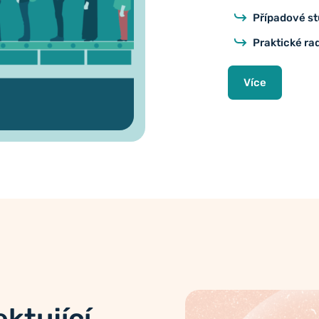
Případové st
Praktické ra
Více
ktující