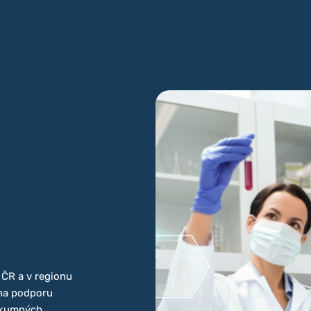
ČR a v regionu
 na podporu
zkumných