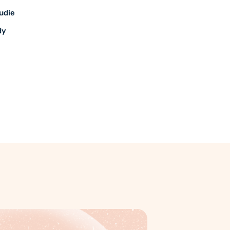
udie
dy