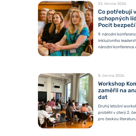
23. června 2026
Co potřebují 
schopných líd
Pocit bezpečí
9. národní konferenc
inkluzivního leaders
národní konference 
intenzivní diskuzi 
prostředí. Transparen
leadership v akademi
podmínku úspěšné vě
8. června 2026
bylo jednoznačné: o
Workshop Kom
flexibilita nejsou po
zaměřil na an
základní podmínka p
dat
Téma férového veden
kritické pro budoucí
Druhý letošní work
stvrdily hned...
proběhl v úterý 2. č
pro českou literatu
praktickému úvodu do
Účastnice měly možn