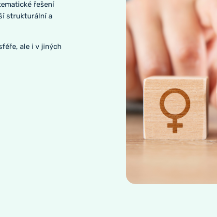
tematické řešení
í strukturální a
éře, ale i v jiných