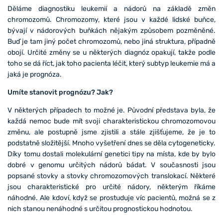
Děláme diagnostiku leukemií a nádorů na základě změn
chromozomů. Chromozomy, které jsou v každé lidské buňce,
bývají v nádorových buňkách nějakým způsobem pozměněné.
Buď je tam jiný počet chromozomů, nebo jiná struktura, případně
obojí. Určité změny se u některých diagnóz opakují, takže podle
toho se dá říct, jak toho pacienta léčit, který subtyp leukemie má a
jaká je prognóza.
Umíte stanovit prognózu? Jak?
V některých případech to možné je. Původní představa byla, že
každá nemoc bude mít svoji charakteristickou chromozomovou
změnu, ale postupně jsme zjistili a stále zjišťujeme, že je to
podstatně složitější. Mnoho vyšetření dnes se děla cytogeneticky.
Díky tomu dostali molekulární genetici tipy na místa, kde by bylo
dobré v genomu určitých nádorů bádat. V současnosti jsou
popsané stovky a stovky chromozomových translokací. Některé
jsou charakteristické pro určité nádory, některým říkáme
náhodné. Ale kdoví, když se prostuduje víc pacientů, možná se z
nich stanou nenáhodné s určitou prognostickou hodnotou.