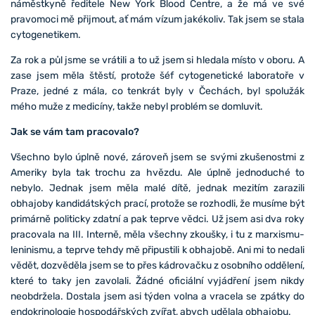
náměstkyně ředitele New York Blood Centre, a že má ve své
pravomoci mě přijmout, ať mám vízum jakékoliv. Tak jsem se stala
cytogenetikem.
Za rok a půl jsme se vrátili a to už jsem si hledala místo v oboru. A
zase jsem měla štěstí, protože šéf cytogenetické laboratoře v
Praze, jedné z mála, co tenkrát byly v Čechách, byl spolužák
mého muže z medicíny, takže nebyl problém se domluvit.
Jak se vám tam pracovalo?
Všechno bylo úplně nové, zároveň jsem se svými zkušenostmi z
Ameriky byla tak trochu za hvězdu. Ale úplně jednoduché to
nebylo. Jednak jsem měla malé dítě, jednak mezitím zarazili
obhajoby kandidátských prací, protože se rozhodli, že musíme být
primárně politicky zdatní a pak teprve vědci. Už jsem asi dva roky
pracovala na III. Interně, měla všechny zkoušky, i tu z marxismu-
leninismu, a teprve tehdy mě připustili k obhajobě. Ani mi to nedali
vědět, dozvěděla jsem se to přes kádrovačku z osobního oddělení,
které to taky jen zavolali. Žádné oficiální vyjádření jsem nikdy
neobdržela. Dostala jsem asi týden volna a vracela se zpátky do
endokrinologie hospodářských zvířat, abych udělala obhajobu.