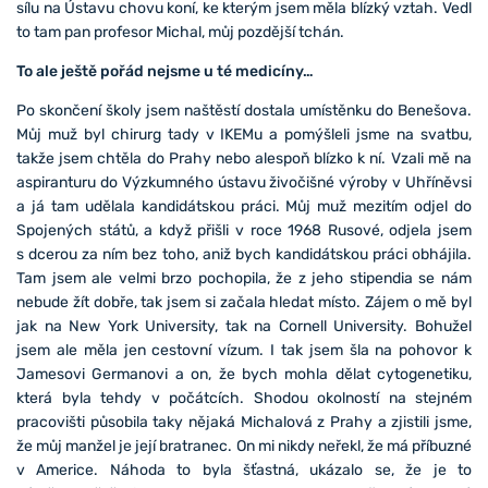
sílu na Ústavu chovu koní, ke kterým jsem měla blízký vztah. Vedl
to tam pan profesor Michal, můj pozdější tchán.
To ale ještě pořád nejsme u té medicíny…
Po skončení školy jsem naštěstí dostala umístěnku do Benešova.
Můj muž byl chirurg tady v IKEMu a pomýšleli jsme na svatbu,
takže jsem chtěla do Prahy nebo alespoň blízko k ní. Vzali mě na
aspiranturu do Výzkumného ústavu živočišné výroby v Uhříněvsi
a já tam udělala kandidátskou práci. Můj muž mezitím odjel do
Spojených států, a když přišli v roce 1968 Rusové, odjela jsem
s dcerou za ním bez toho, aniž bych kandidátskou práci obhájila.
Tam jsem ale velmi brzo pochopila, že z jeho stipendia se nám
nebude žít dobře, tak jsem si začala hledat místo. Zájem o mě byl
jak na New York University, tak na Cornell University. Bohužel
jsem ale měla jen cestovní vízum. I tak jsem šla na pohovor k
Jamesovi Germanovi a on, že bych mohla dělat cytogenetiku,
která byla tehdy v počátcích. Shodou okolností na stejném
pracovišti působila taky nějaká Michalová z Prahy a zjistili jsme,
že můj manžel je její bratranec. On mi nikdy neřekl, že má příbuzné
v Americe. Náhoda to byla šťastná, ukázalo se, že je to