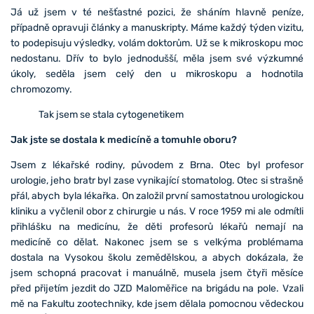
Já už jsem v té nešťastné pozici, že sháním hlavně peníze,
případně opravuji články a manuskripty. Máme každý týden vizitu,
to podepisuju výsledky, volám doktorům. Už se k mikroskopu moc
nedostanu. Dřív to bylo jednodušší, měla jsem své výzkumné
úkoly, seděla jsem celý den u mikroskopu a hodnotila
chromozomy.
Tak jsem se stala cytogenetikem
Jak jste se dostala k medicíně a tomuhle oboru?
Jsem z lékařské rodiny, původem z Brna. Otec byl profesor
urologie, jeho bratr byl zase vynikající stomatolog. Otec si strašně
přál, abych byla lékařka. On založil první samostatnou urologickou
kliniku a vyčlenil obor z chirurgie u nás. V roce 1959 mi ale odmítli
přihlášku na medicínu, že děti profesorů lékařů nemají na
medicíně co dělat. Nakonec jsem se s velkýma problémama
dostala na Vysokou školu zemědělskou, a abych dokázala, že
jsem schopná pracovat i manuálně, musela jsem čtyři měsíce
před přijetím jezdit do JZD Maloměřice na brigádu na pole. Vzali
mě na Fakultu zootechniky, kde jsem dělala pomocnou vědeckou