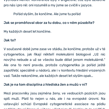
pro nás i pro ně: oni rozuměli a my jsme se cvičili v jazyce.
Pořád slyším, že končíme. Ale jsme tu pořád
Jak se proměňoval obor za tu dobu, co v něm působíte?
My každých deset let končíme.
Jak to?
V současné době jsme zase ve stádiu, že končíme, protože už v té
cytogenetice, jak říkají někteří molekulární biologové „Už nic
novýho nebude a už se všecko bude dělat jenom molekulárně.“
Ale ona to není pravda, protože cytogenetika je pořád ještě
zapotřebí, speciálně u nádorů, ale i v kontextu hledání vrozených
vad. Takže nekončíme, ale každých deset let slyším opak…
Jak je na tom disciplína z hlediska žen a mužů v ní?
Mezi pracovníky jsou zejména ženy, ve vedoucích pozicích jsou
spíš muži. Platí to nejen u nás, ale i na evropské úrovni. Na
ustavující schůzi Evropské cytogenetické asociace na pódiu