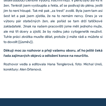
seděli budoucí členové výboru, všichni muži. V plénu bylo asi 95 %
žen. Tenkrát jsem vystoupila a řekla, ať se podívají do pléna, jestli
jim to není hloupé. Tak mě pak „za trest“ zvolili. Byla jsem tam asi
šest let a pak jsem zjistila, že na to nemám nervy. Dnes je ve
výboru pár statečných žen, ale pořád se tam drží tatíčkové
zakladatelé. Jinak na našem pracovišti jsme měli jednoho muže,
ale má tři dcery a zjistil, že by rodinu jako cytogenetik neuživil.
Tuhle práci zkrátka musíte dělat, protože ji máte rádi a můžete si
to dovolit ((úsměv)).
Děkuji moc za rozhovor a přeji vašemu oboru, ať ho ještě čeká
řada zajímavých objevů a odložení konce na neurčito.
Rozhovor vedla a editovala Hana Tenglerová, foto: Michal Ureš,
korektury: Alen Ortenová.