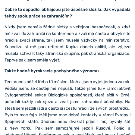
Dobře to dopadlo, obhajobu jste úspěšně složila. Jak vypadala
tehdy spolupráce se zahraničím?
Nikdy jsem neměla žádné pletky s veřejnou bezpečností, a když
mě zvali do zahraničí na konference a zvali mě často a obvykle to
hradila zvací strana, tak jsem musela vždycky na ministerstvo.
Kupodivu si mě pan referent Kupka docela oblíbil, ale výjezd
musela schválit taky stranická skupina, pak stranická organizace.
Teprve pak jsem směla vyjet.
Takže hodně byrokracie pochybného významu…
Ten proces běžel třeba tři měsíce. Mohla jsem vyjet jednou za rok.
Věděla jsem, že častěji mě nepustí. Takže jsme tu v rámci aktivit
Cytogenetické sekce Biologické společnosti, která sídlí v Brně,
pořádali každý rok sjezd a zvali jsme zahraniční účastníky. Na
štěstí sem jezdili rádi a často si i cestu hradili ze svých prostředků.
Bylo to moc fajn. Měli jsme moc dobré kontakty v rámci Evropy i
Spojených států. Jednou nebo dvakrát přijel i můj bývalý šéf
z New Yorku. Pak sem samozřejmě jezdili Rusové, Poláci a
východní Němci. Konference byly v angličtině, což bylo užitečné