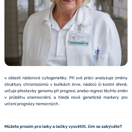
v oblasti nádorové cytogenetiky. Při své práci analyzuje změny
struktury chromozomů v buňkách krve, nádorů či kostní dřeně,
určuje přestavby genomu při progresi, anebo regresi těchto změn
v průběhu onemocnění, a hledá nové genetické markery pro
určení prognózy nemocných.
Můžete prosím pro laiky a laičky vysvětlit, čím se zabýváte?