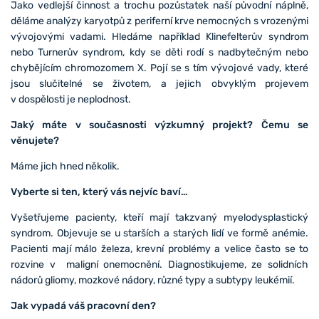
Jako vedlejší činnost a trochu pozůstatek naší původní náplně,
děláme analýzy karyotpů z periferní krve nemocných s vrozenými
vývojovými vadami. Hledáme například Klinefelterův syndrom
nebo Turnerův syndrom, kdy se děti rodí s nadbytečným nebo
chybějícím chromozomem X. Pojí se s tím vývojové vady, které
jsou slučitelné se životem, a jejich obvyklým projevem
v dospělosti je neplodnost.
Jaký máte v současnosti výzkumný projekt? Čemu se
věnujete?
Máme jich hned několik.
Vyberte si ten, který vás nejvíc baví…
Vyšetřujeme pacienty, kteří mají takzvaný myelodysplastický
syndrom. Objevuje se u starších a starých lidí ve formě anémie.
Pacienti mají málo železa, krevní problémy a velice často se to
rozvine v maligní onemocnění. Diagnostikujeme, ze solidních
nádorů gliomy, mozkové nádory, různé typy a subtypy leukémií.
Jak vypadá váš pracovní den?