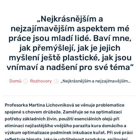
„Nejkrásnějším a
nejzajímavějším aspektem mé
práce jsou mladí lidé. Baví mne,
jak přemýšlejí, jak je jejich
myšlení ještě plastické, jak jsou
vnímaví a nadšení pro své téma“
Domů
Rozhovory
„Nejkrásnějším a nejzajímavějším aspektem mé práce jsou mladí lidé. Baví mne, jak přemýšlejí, jak je jejich myšlení ještě plastické, jak jsou vnímaví a nadšení pro své téma“
Profesorka Martina Lichovníková se věnuje problematice
spojené s chovem drůbeže. Zaměřuje se na optimalizaci
potřeby základních živin, použití esenciálních olejů při
eliminaci nejčastějšího vnějšího parazita kura domácího a
výzkum optimalizace podmínek inkubace kuřat. Při své práci
reflektuje
témata, jako je udržitelnost produkce, snižování