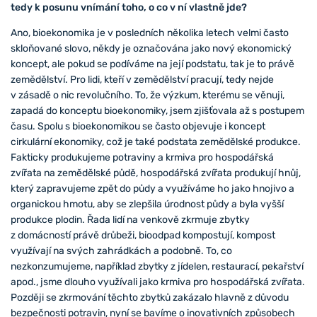
tedy k posunu vnímání toho, o co v ní vlastně jde?
Ano, bioekonomika je v posledních několika letech velmi často
skloňované slovo, někdy je označována jako nový ekonomický
koncept, ale pokud se podíváme na její podstatu, tak je to právě
zemědělství. Pro lidi, kteří v zemědělství pracují, tedy nejde
v zásadě o nic revolučního. To, že výzkum, kterému se věnuji,
zapadá do konceptu bioekonomiky, jsem zjišťovala až s postupem
času. Spolu s bioekonomikou se často objevuje i koncept
cirkulární ekonomiky, což je také podstata zemědělské produkce.
Fakticky produkujeme potraviny a krmiva pro hospodářská
zvířata na zemědělské půdě, hospodářská zvířata produkují hnůj,
který zapravujeme zpět do půdy a využíváme ho jako hnojivo a
organickou hmotu, aby se zlepšila úrodnost půdy a byla vyšší
produkce plodin. Řada lidí na venkově zkrmuje zbytky
z domácností právě drůbeži, bioodpad kompostují, kompost
využívají na svých zahrádkách a podobně. To, co
nezkonzumujeme, například zbytky z jídelen, restaurací, pekařství
apod., jsme dlouho využívali jako krmiva pro hospodářská zvířata.
Později se zkrmování těchto zbytků zakázalo hlavně z důvodu
bezpečnosti potravin, nyní se bavíme o inovativních způsobech