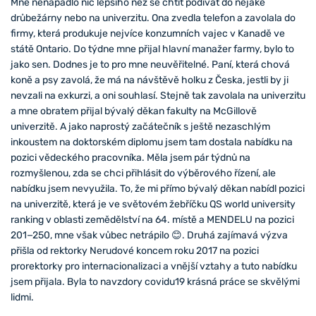
Mne nenapadlo nic lepšího než se chtít podívat do nějaké
drůbežárny nebo na univerzitu. Ona zvedla telefon a zavolala do
firmy, která produkuje nejvíce konzumních vajec v Kanadě ve
státě Ontario. Do týdne mne přijal hlavní manažer farmy, bylo to
jako sen. Dodnes je to pro mne neuvěřitelné. Paní, která chová
koně a psy zavolá, že má na návštěvě holku z Česka, jestli by ji
nevzali na exkurzi, a oni souhlasí. Stejně tak zavolala na univerzitu
a mne obratem přijal bývalý děkan fakulty na McGillově
univerzitě. A jako naprostý začátečník s ještě nezaschlým
inkoustem na doktorském diplomu jsem tam dostala nabídku na
pozici vědeckého pracovníka. Měla jsem pár týdnů na
rozmyšlenou, zda se chci přihlásit do výběrového řízení, ale
nabídku jsem nevyužila. To, že mi přímo bývalý děkan nabídl pozici
na univerzitě, která je ve světovém žebříčku QS world university
ranking v oblasti zemědělství na 64. místě a MENDELU na pozici
201−250, mne však vůbec netrápilo 😊. Druhá zajímavá výzva
přišla od rektorky Nerudové koncem roku 2017 na pozici
prorektorky pro internacionalizaci a vnější vztahy a tuto nabídku
jsem přijala. Byla to navzdory covidu19 krásná práce se skvělými
lidmi.