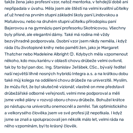
takže žena jako profesní vzor, natož mentorka, v tehdejší době ani
nepřipadala v úvahu. Měla jsem ale štěstí na velmi kvalitní učitelky
ať už hned na prvním stupni základní školy paní Lindovskou a
Matulovou, nebo na druhém stupni učitelku přírodopisu paní
Bajerovou a na gymnáziu paní profesorku Skotnicovou. Všechny
byly přísné, ale elegantní dámy. Také má rodina mě vždy
bezvýhradně podporovala. Osobní vzor jsem nikdy neměla, i když
ráda čtu životopisné knihy nebo paměti žen, jako je Margaret
Thatcher nebo Madeleine Albright 😊. Kdybych měla vzpomenout
někoho, kdo mou kariéru v oblasti chovu drůbeže velmi ovlivnil,
tak by to byl pan doc. Ing. Stanislav Jeřábek, CSc., bývalý ředitel
naší největší líhně nosných hybridů Integra a.s. a na krátkou dobu
také můj kolega na oddělení chovu drůbeže na univerzitě. Myslím,
že můžu říct, že byl skutečně vizionář, vlastně on mne představil
drůbežářské odborné veřejnosti, velmi mne podporoval a měli
jsme velké plány v rozvoji oboru chovu drůbeže. Bohužel krátce
po nástupu na univerzitu onemocněl a zemřel. Tak optimistického
a velkorysého člověka jsem ve své profesi již nepotkala. I když
jsme se znali a spolupracovali jen několik málo let, velmi ráda na
něho vzpomínám, byl to krásný člověk.