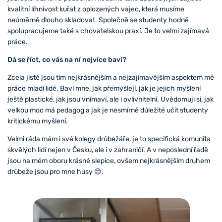
kvalitní líhnivost kuřat z oplozených vajec, která musíme
neúměrně dlouho skladovat. Společně se studenty hodně
spolupracujeme také s chovatelskou praxí. Je to velmi zajímavá
práce.
Dá se říct, co vás na ní nejvíce baví?
Zcela jistě jsou tím nejkrásnějším a nejzajímavějším aspektem mé
práce mladí lidé. Baví mne, jak přemýšlejí, jak je jejich myšlení
ještě plastické, jak jsou vnímaví, ale i ovlivnitelní. Uvědomuji si, jak
velkou moc má pedagog a jak je nesmírně důležité učit studenty
kritickému myšlení.
Velmi ráda mám i své kolegy drůbežáře, je to specifická komunita
skvělých lidí nejen v Česku, ale i v zahraničí. A v neposlední řadě
jsou na mém oboru krásné slepice, ovšem nejkrásnějším druhem
drůbeže jsou pro mne husy 😊.