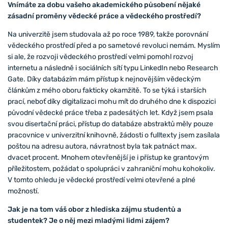
Vnímáte za dobu vašeho akademického působení nějaké
zásadní proměny vědecké práce a vědeckého prostředí?
Na univerzitě jsem studovala až po roce 1989, takže porovnání
vědeckého prostředí před a po sametové revoluci nemám. Myslím
si ale, že rozvoji vědeckého prostředí velmi pomohl rozvoj
internetu a následně i sociálních sítí typu LinkedIn nebo Research
Gate. Díky databázím mám přístup k nejnovějším vědeckým
článkům z mého oboru fakticky okamžitě. To se týká i starších
prací, neboť díky digitalizaci mohu mít do druhého dne k dispozici
původní vědecké práce třeba z padesátých let. Když jsem psala
svou disertační práci, přístup do databáze abstraktů měly pouze
pracovnice v univerzitní knihovně, žádosti o fulltexty jsem zasílala
poštou na adresu autora, návratnost byla tak patnáct max.
dvacet procent. Mnohem otevřenější je i přístup ke grantovým
příležitostem, požádat o spolupráci v zahraniční mohu kohokoliv.
V tomto ohledu je vědecké prostředí velmi otevřené a plné
možností.
Jak je na tom váš obor z hlediska zájmu studentů a
studentek? Je o něj mezi mladými lidmi zájem?