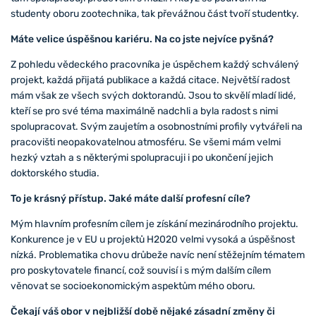
studenty oboru zootechnika, tak převážnou část tvoří studentky.
Máte velice úspěšnou kariéru. Na co jste nejvíce pyšná?
Z pohledu vědeckého pracovníka je úspěchem každý schválený
projekt, každá přijatá publikace a každá citace. Největší radost
mám však ze všech svých doktorandů. Jsou to skvělí mladí lidé,
kteří se pro své téma maximálně nadchli a byla radost s nimi
spolupracovat. Svým zaujetím a osobnostními profily vytvářeli na
pracovišti neopakovatelnou atmosféru. Se všemi mám velmi
hezký vztah a s některými spolupracuji i po ukončení jejich
doktorského studia.
To je krásný přístup. Jaké máte další profesní cíle?
Mým hlavním profesním cílem je získání mezinárodního projektu.
Konkurence je v EU u projektů H2020 velmi vysoká a úspěšnost
nízká. Problematika chovu drůbeže navíc není stěžejním tématem
pro poskytovatele financí, což souvisí i s mým dalším cílem
věnovat se socioekonomickým aspektům mého oboru.
Čekají váš obor v nejbližší době nějaké zásadní změny či