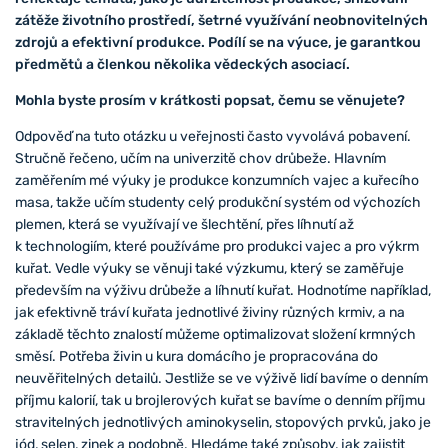
zátěže životního prostředí, šetrné využívání neobnovitelných
zdrojů a efektivní produkce. Podílí se na výuce, je garantkou
předmětů a členkou několika vědeckých asociací.
Mohla byste prosím v krátkosti popsat, čemu se věnujete?
Odpověď na tuto otázku u veřejnosti často vyvolává pobavení.
Stručně řečeno, učím na univerzitě chov drůbeže. Hlavním
zaměřením mé výuky je produkce konzumních vajec a kuřecího
masa, takže učím studenty celý produkční systém od výchozích
plemen, která se využívají ve šlechtění, přes líhnutí až
k technologiím, které používáme pro produkci vajec a pro výkrm
kuřat. Vedle výuky se věnuji také výzkumu, který se zaměřuje
především na výživu drůbeže a líhnutí kuřat. Hodnotíme například,
jak efektivně tráví kuřata jednotlivé živiny různých krmiv, a na
základě těchto znalostí můžeme optimalizovat složení krmných
směsí. Potřeba živin u kura domácího je propracována do
neuvěřitelných detailů. Jestliže se ve výživě lidí bavíme o denním
příjmu kalorií, tak u brojlerových kuřat se bavíme o denním příjmu
stravitelných jednotlivých aminokyselin, stopových prvků, jako je
jód, selen, zinek a podobně. Hledáme také způsoby, jak zajistit