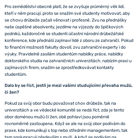
Pro zemědělství obecně platí, že se zvyšuje průměrný věk lidí,
kteří v něm pracují, proto se snažím své studenty motivovat, aby
se chovu drůbeže začali věnovat i profesně. Zvu na přednášky
naše úspěšné absolventy, jezdíme na výjezdy do špičkových
podniků, každoročně se studenti účastní národní drůbežářské
konference, kde přednáší zajímaví lidé z oboru ze zahraničí. Pokud
to finanční možnosti fakulty dovolí, zvu zahraniční experty i do
výuky. Pravidelně zasílám studentům nabídky práce, nabídky
doktorského studia na zahraničních univerzitách, nabízím praxi u
zajímavých firem, snažím se zprostředkovávat kontakty
studentům.
Dalo by se říct, jestli je mezi vašimi studujícími převaha mužů,
či žen?
Pokud za svůj obor budu považovat chov drůbeže, tak na
univerzitách a ve vědecké komunitě se nedá říct, zda je tento
obor doménou mužů či žen, obě pohlaví jsou poměrně
rovnoměrně zastoupena. Když se ale na svůj obor podívám do
praxe, kde komunikuji s top nebo středním managementem, tak
tam spolupracuji především s muži. A když se podívám na