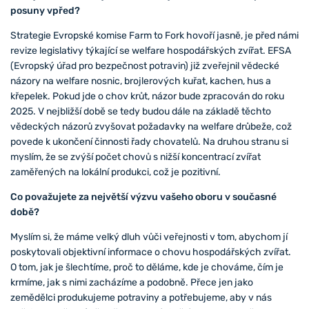
posuny vpřed?
Strategie Evropské komise Farm to Fork hovoří jasně, je před námi
revize legislativy týkající se welfare hospodářských zvířat. EFSA
(Evropský úřad pro bezpečnost potravin) již zveřejnil vědecké
názory na welfare nosnic, brojlerových kuřat, kachen, hus a
křepelek. Pokud jde o chov krůt, názor bude zpracován do roku
2025. V nejbližší době se tedy budou dále na základě těchto
vědeckých názorů zvyšovat požadavky na welfare drůbeže, což
povede k ukončení činnosti řady chovatelů. Na druhou stranu si
myslím, že se zvýší počet chovů s nižší koncentrací zvířat
zaměřených na lokální produkci, což je pozitivní.
Co považujete za největší výzvu vašeho oboru v současné
době?
Myslím si, že máme velký dluh vůči veřejnosti v tom, abychom jí
poskytovali objektivní informace o chovu hospodářských zvířat.
O tom, jak je šlechtíme, proč to děláme, kde je chováme, čím je
krmíme, jak s nimi zacházíme a podobně. Přece jen jako
zemědělci produkujeme potraviny a potřebujeme, aby v nás