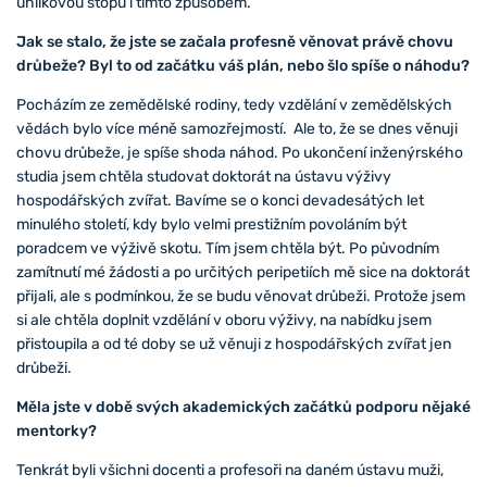
uhlíkovou stopu i tímto způsobem.
Jak se stalo, že jste se začala profesně věnovat právě chovu
drůbeže? Byl to od začátku váš plán, nebo šlo spíše o náhodu?
Pocházím ze zemědělské rodiny, tedy vzdělání v zemědělských
vědách bylo více méně samozřejmostí. Ale to, že se dnes věnuji
chovu drůbeže, je spíše shoda náhod. Po ukončení inženýrského
studia jsem chtěla studovat doktorát na ústavu výživy
hospodářských zvířat. Bavíme se o konci devadesátých let
minulého století, kdy bylo velmi prestižním povoláním být
poradcem ve výživě skotu. Tím jsem chtěla být. Po původním
zamítnutí mé žádosti a po určitých peripetiích mě sice na doktorát
přijali, ale s podmínkou, že se budu věnovat drůbeži. Protože jsem
si ale chtěla doplnit vzdělání v oboru výživy, na nabídku jsem
přistoupila a od té doby se už věnuji z hospodářských zvířat jen
drůbeži.
Měla jste v době svých akademických začátků podporu nějaké
mentorky?
Tenkrát byli všichni docenti a profesoři na daném ústavu muži,