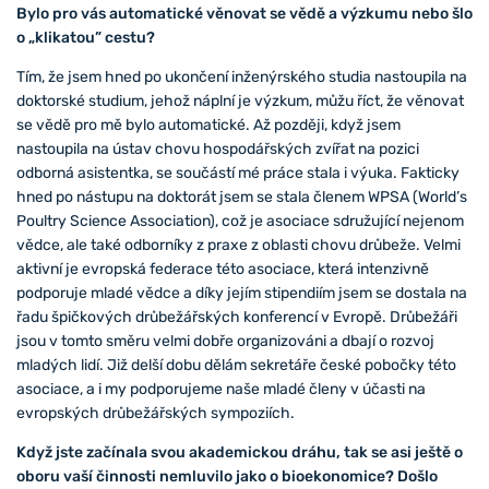
Bylo pro vás automatické věnovat se vědě a výzkumu nebo šlo
o „klikatou” cestu?
Tím, že jsem hned po ukončení inženýrského studia nastoupila na
doktorské studium, jehož náplní je výzkum, můžu říct, že věnovat
se vědě pro mě bylo automatické. Až později, když jsem
nastoupila na ústav chovu hospodářských zvířat na pozici
odborná asistentka, se součástí mé práce stala i výuka. Fakticky
hned po nástupu na doktorát jsem se stala členem WPSA (World’s
Poultry Science Association), což je asociace sdružující nejenom
vědce, ale také odborníky z praxe z oblasti chovu drůbeže. Velmi
aktivní je evropská federace této asociace, která intenzivně
podporuje mladé vědce a díky jejím stipendiím jsem se dostala na
řadu špičkových drůbežářských konferencí v Evropě. Drůbežáři
jsou v tomto směru velmi dobře organizováni a dbají o rozvoj
mladých lidí. Již delší dobu dělám sekretáře české pobočky této
asociace, a i my podporujeme naše mladé členy v účasti na
evropských drůbežářských sympoziích.
Když jste začínala svou akademickou dráhu, tak se asi ještě o
oboru vaší činnosti nemluvilo jako o bioekonomice? Došlo