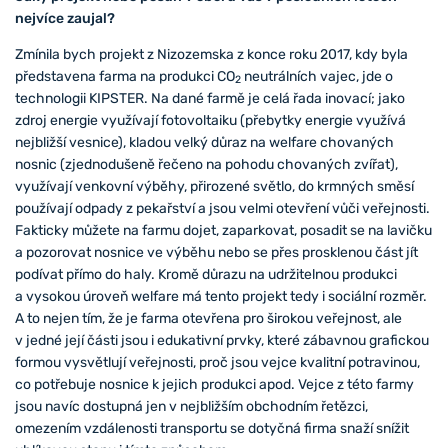
nejvíce zaujal?
Zmínila bych projekt z Nizozemska z konce roku 2017, kdy byla
představena farma na produkci CO
neutrálních vajec, jde o
2
technologii KIPSTER. Na dané farmě je celá řada inovací; jako
zdroj energie využívají fotovoltaiku (přebytky energie využívá
nejbližší vesnice), kladou velký důraz na welfare chovaných
nosnic (zjednodušeně řečeno na pohodu chovaných zvířat),
využívají venkovní výběhy, přirozené světlo, do krmných směsí
používají odpady z pekařství a jsou velmi otevření vůči veřejnosti.
Fakticky můžete na farmu dojet, zaparkovat, posadit se na lavičku
a pozorovat nosnice ve výběhu nebo se přes prosklenou část jít
podívat přímo do haly. Kromě důrazu na udržitelnou produkci
a vysokou úroveň welfare má tento projekt tedy i sociální rozměr.
A to nejen tím, že je farma otevřena pro širokou veřejnost, ale
v jedné její části jsou i edukativní prvky, které zábavnou grafickou
formou vysvětlují veřejnosti, proč jsou vejce kvalitní potravinou,
co potřebuje nosnice k jejich produkci apod. Vejce z této farmy
jsou navíc dostupná jen v nejbližším obchodním řetězci,
omezením vzdálenosti transportu se dotyčná firma snaží snížit