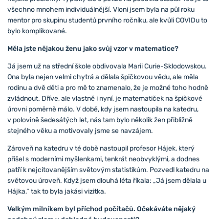
všechno mnohem individuálnější. Vloni jsem byla na půl roku
mentor pro skupinu studentů prvního ročníku, ale kvůli COVIDu to
bylo komplikované.
Měla jste nějakou ženu jako svůj vzor v matematice?
Já jsem už na střední škole obdivovala Marii Curie-Sklodowskou.
Ona byla nejen velmi chytrá a dělala špičkovou vědu, ale měla
rodinu a dvě děti a pro mě to znamenalo, že je možné toho hodně
zvládnout. Dříve, ale vlastně i nyní, je matematiček na špičkové
úrovni poměrně málo. V době, kdy jsem nastoupila na katedru,
v polovině šedesátých let, nás tam bylo několik žen přibližně
stejného věku a motivovaly jsme se navzájem.
Zároveň na katedru v té době nastoupil profesor Hájek, který
přišel s moderními myšlenkami, tenkrát neobvyklými, a dodnes
patří k nejcitovanějším světovým statistikům. Pozvedl katedru na
světovou úroveň. Když jsem dlouhá léta říkala: „Já jsem dělala u
Hájka,“ tak to byla jakási vizitka.
Velkým milníkem byl příchod počítačů. Očekáváte nějaký