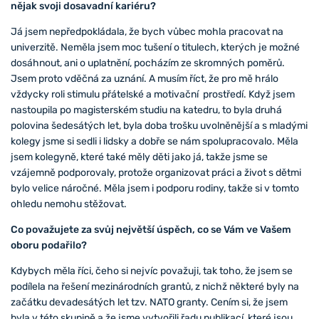
nějak svoji dosavadní kariéru?
Já jsem nepředpokládala, že bych vůbec mohla pracovat na
univerzitě. Neměla jsem moc tušení o titulech, kterých je možné
dosáhnout, ani o uplatnění, pocházím ze skromných poměrů.
Jsem proto vděčná za uznání. A musím říct, že pro mě hrálo
vždycky roli stimulu přátelské a motivační prostředí. Když jsem
nastoupila po magisterském studiu na katedru, to byla druhá
polovina šedesátých let, byla doba trošku uvolněnější a s mladými
kolegy jsme si sedli i lidsky a dobře se nám spolupracovalo. Měla
jsem kolegyně, které také měly děti jako já, takže jsme se
vzájemně podporovaly, protože organizovat práci a život s dětmi
bylo velice náročné. Měla jsem i podporu rodiny, takže si v tomto
ohledu nemohu stěžovat.
Co považujete za svůj největší úspěch, co se Vám ve Vašem
oboru podařilo?
Kdybych měla říci, čeho si nejvíc považuji, tak toho, že jsem se
podílela na řešení mezinárodních grantů, z nichž některé byly na
začátku devadesátých let tzv. NATO granty. Cením si, že jsem
byla v této skupině a že jsme vytvořili řadu publikací, které jsou