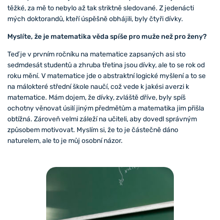
těžké, za mě to nebylo až tak striktně sledované. Z jedenácti
mých doktorandů, kteří úspěšně obhájili, byly čtyři dívky.
Myslíte, že je matematika věda spíše pro muže než pro ženy?
Teď je v prvním ročníku na matematice zapsaných asi sto
sedmdesát studentů a zhruba třetina jsou dívky, ale to se rok od
roku mění. V matematice jde o abstraktní logické myšlení a to se
na málokteré střední škole naučí, což vede k jakési averzi k
matematice. Mám dojem, že dívky, zvláště dříve, byly spíš
ochotny věnovat úsilí jiným předmětům a matematika jim přišla
obtížná. Zároveň velmi záleží na učiteli, aby dovedl správným
způsobem motivovat. Myslím si, že to je částečně dáno
naturelem, ale to je můj osobní názor.