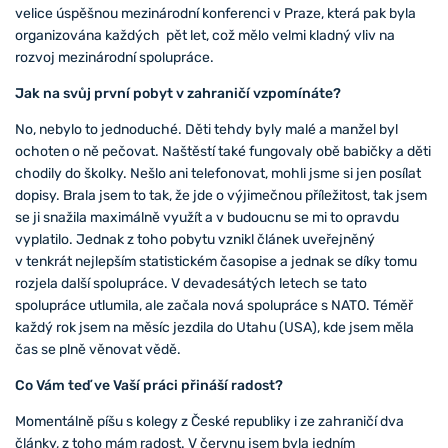
velice úspěšnou mezinárodní konferenci v Praze, která pak byla
organizována každých pět let, což mělo velmi kladný vliv na
rozvoj mezinárodní spolupráce.
Jak na svůj první pobyt v zahraničí vzpomínáte?
No, nebylo to jednoduché. Děti tehdy byly malé a manžel byl
ochoten o ně pečovat. Naštěstí také fungovaly obě babičky a děti
chodily do školky. Nešlo ani telefonovat, mohli jsme si jen posílat
dopisy. Brala jsem to tak, že jde o výjimečnou příležitost, tak jsem
se ji snažila maximálně využít a v budoucnu se mi to opravdu
vyplatilo. Jednak z toho pobytu vznikl článek uveřejněný
v tenkrát nejlepším statistickém časopise a jednak se díky tomu
rozjela další spolupráce. V devadesátých letech se tato
spolupráce utlumila, ale začala nová spolupráce s NATO. Téměř
každý rok jsem na měsíc jezdila do Utahu (USA), kde jsem měla
čas se plně věnovat vědě.
Co Vám teď ve Vaší práci přináší radost?
Momentálně píšu s kolegy z České republiky i ze zahraničí dva
články, z toho mám radost. V červnu jsem byla jedním