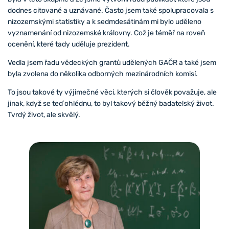
dodnes citované a uznávané. Často jsem také spolupracovala s
nizozemskými statistiky a k sedmdesátinám mi bylo uděleno
vyznamenání od nizozemské královny. Což je téměř na roveň
ocenění, které tady uděluje prezident.
Vedla jsem řadu vědeckých grantů udělených GAČR a také jsem
byla zvolena do několika odborných mezinárodních komisí.
To jsou takové ty výjimečné věci, kterých si člověk považuje, ale
jinak, když se teď ohlédnu, to byl takový běžný badatelský život.
Tvrdý život, ale skvělý.