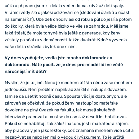
učila a přípravu jsem si dělala večer doma, když už děti spaly.
V rámci vědy šlo o jakési udržování se (sledování článků a účast
na seminářích). Obě děti chodily asi od roku a půl do jeslí a potom
do školky, která byla velice blízko ve vile se zahradou. Měli jsme
také štěstí, že moje tchyně byla ještě z generace, kdy ženy
zůstaly po sňatku v domácnosti, takže dvakrát týdně vyzvedla
naše děti a strávila zbytek dne s nimi.
Vy dnes vyučujete, vedla jste mnoho doktorandek a
doktorandů. Máte pocit, že je dnes pro mladé lidi ve vědě
náročnější mít děti?
Myslím, že je to jiné. Něco je mnohem těžší a něco zase mnohem
jednodušší. Není problém například zařídit si nákup s dovozem,
tam se dá ušetřit hodně času. Spousta věcí je dostupných, ale
zároveň se očekává, že pokud ženy nastoupí po mateřské
dovolené na plný úvazek na fakultu, tak musejí skutečně
intenzivně pracovat a musí se do osmi až deseti let habilitovat.
Pokud se nehabilitují, tak záleží na tom, jestli má katedra zájem,
aby pracovaly jen jako lektorky, což znamená mnohem více učit a
nezabývat se nebo jen málo vědou či výzkumem. To je určitě