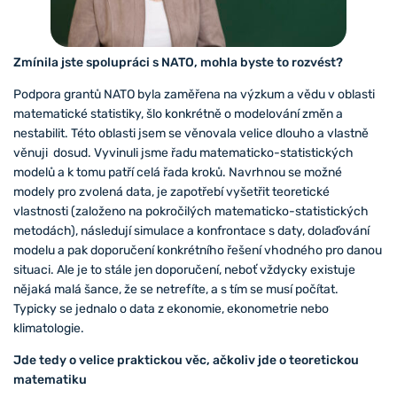
Zmínila jste spolupráci s NATO, mohla byste to rozvést?
Podpora grantů NATO byla zaměřena na výzkum a vědu v oblasti
matematické statistiky, šlo konkrétně o modelování změn a
nestabilit. Této oblasti jsem se věnovala velice dlouho a vlastně
věnuji dosud. Vyvinuli jsme řadu matematicko-statistických
modelů a k tomu patří celá řada kroků. Navrhnou se možné
modely pro zvolená data, je zapotřebí vyšetřit teoretické
vlastnosti (založeno na pokročilých matematicko-statistických
metodách), následují simulace a konfrontace s daty, dolaďování
modelu a pak doporučení konkrétního řešení vhodného pro danou
situaci. Ale je to stále jen doporučení, neboť vždycky existuje
nějaká malá šance, že se netrefíte, a s tím se musí počítat.
Typicky se jednalo o data z ekonomie, ekonometrie nebo
klimatologie.
Jde tedy o velice praktickou věc, ačkoliv jde o teoretickou
matematiku