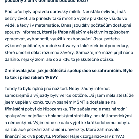
podobný zlom v dohledné budoucnosti?
Počítače byly opravdu obrovský milník. Neustále ovlivňují náš
běžný život, ale přinesly také mnoho výzev prakticky všude ve
vědě, a tedy i v matematice. Dnes jsou díky počítačům dostupné
spousty informací, které je třeba nějakým efektivním způsobem
zpracovat, vyhodnotit, využít k rozhodování. Jsou potřeba
výkonné počítače, vhodné softwary a také efektivní procedury,
které umožní dělat rozumné závěry. Samozřejmě může přijít něco
dalšího, nějaký zlom, ale co a kdy, to je skutečně otázka.
Zmiňovala jste, jak je důležitá spolupráce se zahraničím. Bylo
to tak i před rokem 1989?
Tehdy to bylo úplně jiné než teď. Nebyl žádný internet
samozřejmě a výjezdy byly velice obtížné. Já jsem měla štěstí, že
jsem uspěla v konkurzu vypsaném MŠMT a dostala se na
tříměsíční pobyt do Nizozemska. Tím začala moje mezinárodní
spolupráce nejdříve s holandskými statistiky, později americkými
a německými. Výjimečně se dalo vyjet ke krátkodobému pobytu
na základě pozvání zahraniční univerzity, které zahrnovalo i
finanční pokrytí pobytu. Profesor Hájek zorganizoval v r. 1973