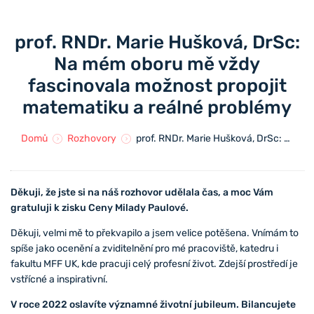
prof. RNDr. Marie Hušková, DrSc:
Na mém oboru mě vždy
fascinovala možnost propojit
matematiku a reálné problémy
Domů
Rozhovory
prof. RNDr. Marie Hušková, DrSc: Na mém oboru mě vždy fascinovala možnost propojit matematiku a reálné problémy
Děkuji, že jste si na náš rozhovor udělala čas, a moc Vám
gratuluji k zisku Ceny Milady Paulové.
Děkuji, velmi mě to překvapilo a jsem velice potěšena. Vnímám to
spíše jako ocenění a zviditelnění pro mé pracoviště, katedru i
fakultu MFF UK, kde pracuji celý profesní život. Zdejší prostředí je
vstřícné a inspirativní.
V roce 2022 oslavíte významné životní jubileum. Bilancujete