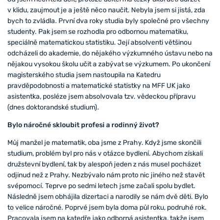
v klidu, zaujmout je a ještě něco naučit. Nebyla jsem si jistá, zda
bych to zvládla. První dva roky studia byly společné pro všechny
studenty. Pak jsem se rozhodla pro odbornou matematiku,
speciálně matematickou statistiku. Její absolventi většinou
odcházeli do akademie, do nějakého výzkumného ústavu nebo na
nějakou vysokou školu učit a zabývat se výzkumem. Po ukončení
magisterského studia jsem nastoupila na Katedru
pravděpodobnosti a matematické statistky na MFF UK jako
asistentka, posléze jsem absolvovala tzv. vědeckou přípravu
(dnes doktorandské studium).
Bylo náročné skloubit profesi a rodinný život?
Můj manžel je matematik, oba jsme z Prahy. Když jsme skončili
studium, problém byl pro nás v otázce bydlení. Abychom získali
družstevní bydlení, tak by alespoň jeden z nás musel pocházet
odjinud než z Prahy. Nezbývalo nám proto nic jiného než stavět
svépomocí. Teprve po sedmi letech jsme začali spolu bydlet.
Následně jsem obhájila dizertaci a narodily se nám dvě děti. Bylo
to velice náročné. Poprvé jsem byla doma půl roku, podruhé rok.
Pracovala jsem na katedře jako odborná asistentka, takže jsem