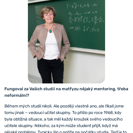
Fungoval za Vašich studií na matfyzu nějaký mentoring, třeba
neformální?
Během mých studií nikoli. Ale později vlastně ano, ale říkali jsme
tomu jinak − vedoucí učitel skupiny. To přišlo po roce 1968, kdy
byla obtížná situace, a tak měl každý kroužek svého vedoucího
učitele skupiny. Někoho, za kým může student přijít, když má
nějaké problémy. Typicky šlo o potíže na počátku studia. Teď je to