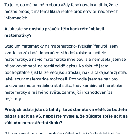
To je to, co mě na mém oboru vždy fascinovalo a táhlo, že je
možné propojit matematiku a reálné problémy při neúplných
informacích.
A jak jste se dostala právě k této konkrétní oblasti
matematiky?
Studium matematiky na matematicko-fyzikální fakultě jsem
zvolila na základě doporučení středoškolského učitele
matematiky, a navíc matematika mne bavila a nemusela jsem se
připravovat např. na rozdíl od dějepisu. Na fakultě jsem
pochopitelně zjistila, že věci jsou trošku jinak, a také jsem zjistila,
jaké jsou v matematice možnosti. Rozhodla jsem se pak pro
takzvanou matematickou statistiku, tedy kombinaci teoretické
matematiky a reálného světa, zahrnující i rozhodování za
nejistoty.
Předpokládala jste už tehdy, že zůstanete ve vědě, že budete
bádat a učit na VŠ, nebo jste myslela, že půjdete spíše učit na
základní nebo střední školu?
Já jsem nechtěla učit, protože učitel má těžký úkol děti udržet