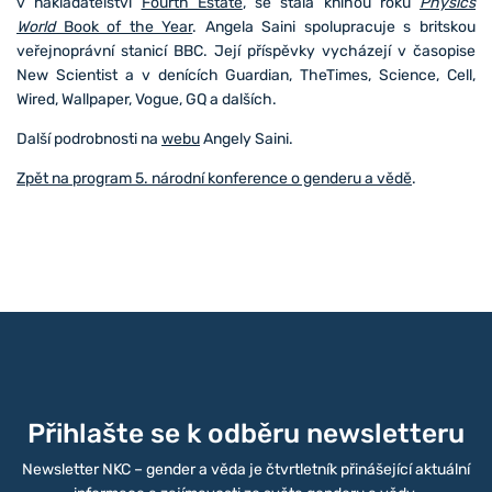
v nakladatelství
Fourth Estate
, se stala knihou roku
Physics
World
Book of the Year
. Angela Saini spolupracuje s britskou
veřejnoprávní stanicí BBC. Její příspěvky vycházejí v časopise
New Scientist a v denících Guardian, TheTimes, Science, Cell,
Wired, Wallpaper, Vogue, GQ a dalších.
Další podrobnosti na
webu
Angely Saini.
Zpět na program 5. národní konference o genderu a vědě
.
Přihlašte se k odběru newsletteru
Newsletter NKC – gender a věda je čtvrtletník přinášející aktuální