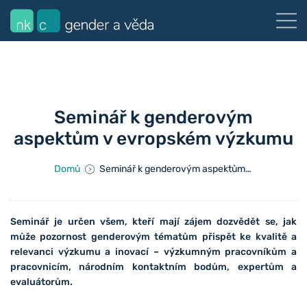
Seminář k genderovým
aspektům v evropském výzkumu
Domů
Seminář k genderovým aspektům v evropském výzkumu
Seminář je určen všem, kteří mají zájem dozvědět se, jak
může pozornost genderovým tématům přispět ke kvalitě a
relevanci výzkumu a inovací – výzkumným pracovníkům a
pracovnicím, národním kontaktním bodům, expertům a
evaluátorům.