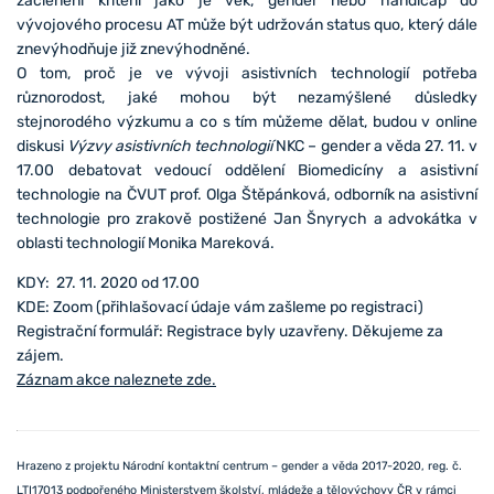
začlenění kritérií jako je věk, gender nebo handicap do
vývojového procesu AT může být udržován status quo, který dále
znevýhodňuje již znevýhodněné.
O tom, proč je ve vývoji asistivních technologií potřeba
různorodost, jaké mohou být nezamýšlené důsledky
stejnorodého výzkumu a co s tím můžeme dělat, budou v online
diskusi
Výzvy asistivních technologií
NKC – gender a věda 27. 11. v
17.00 debatovat vedoucí oddělení Biomedicíny a asistivní
technologie na ČVUT prof. Olga Štěpánková, odborník na asistivní
technologie pro zrakově postižené Jan Šnyrych a advokátka v
oblasti technologií Monika Mareková.
KDY: 27. 11. 2020 od 17.00
KDE: Zoom (přihlašovací údaje vám zašleme po registraci)
Registrační formulář: Registrace byly uzavřeny. Děkujeme za
zájem.
Záznam akce naleznete zde.
Hrazeno z projektu Národní kontaktní centrum – gender a věda 2017-2020, reg. č.
LTI17013 podpořeného Ministerstvem školství, mládeže a tělovýchovy ČR v rámci