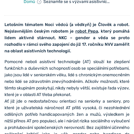
Domů
Seznamte se s výzvami asistivních technologií
Letošním tématem Noci vědců (a vědkyň) je Člověk a robot.
Nejslavnějším českým robotem je
robot Pepa
, který pomáhá
lidem aktivně stárnout. NKC – gender a věda se proto
rozhodlo v rámci svého zapojení do již 17. ročníku NVV zaměřit
na oblast asistivních technologií.
Pomocné neboli asistivní technologie (AT) slouží ke zlepšení
funkčních a duševních schopností osob se speciálními potřebami,
jako jsou lidé v seniorském věku, lidé s chronickým onemocněním
nebo lidé se zdravotním znevýhodněním. Ačkoliv možnosti, které
těmto skupinám poskytují, nikdy nebyly větší, existuje řada výzev,
které je v oblasti AT třeba překonat.
Ať již jde o nedostatečnou orientaci na seniorky a seniory, pro
které je uživatelská náročnost AT příliš vysoká, či nezohlednění
odlišných potřeb handicapovaných žen a mužů, výsledkem je
nižší přínos AT pro populaci, ale i nárůst rizika sociálního vyloučení
a prohlubování společenských nerovností. Bez zajištění účinného