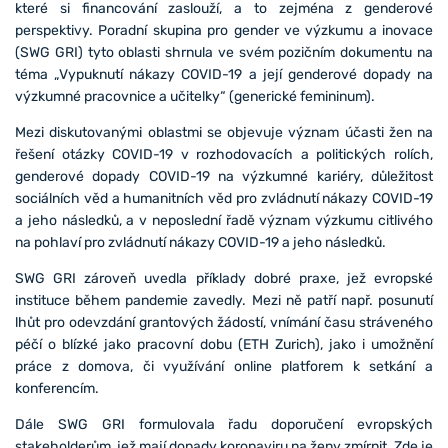
které si financování zaslouží, a to zejména z genderové
perspektivy. Poradní skupina pro gender ve výzkumu a inovace
(SWG GRI) tyto oblasti shrnula ve svém pozičním dokumentu na
téma „Vypuknutí nákazy COVID-19 a její genderové dopady na
výzkumné pracovnice a učitelky“ (generické femininum).
Mezi diskutovanými oblastmi se objevuje význam účasti žen na
řešení otázky COVID-19 v rozhodovacích a politických rolích,
genderové dopady COVID-19 na výzkumné kariéry, důležitost
sociálních věd a humanitních věd pro zvládnutí nákazy COVID-19
a jeho následků, a v neposlední řadě význam výzkumu citlivého
na pohlaví pro zvládnutí nákazy COVID-19 a jeho následků.
SWG GRI zároveň uvedla příklady dobré praxe, jež evropské
instituce během pandemie zavedly. Mezi ně patří např. posunutí
lhůt pro odevzdání grantových žádostí, vnímání času stráveného
péčí o blízké jako pracovní dobu (ETH Zurich), jako i umožnění
práce z domova, či využívání online platforem k setkání a
konferencím.
Dále SWG GRI formulovala řadu doporučení evropských
stakeholderům, jež mají dopady koronaviru na ženy zmírnit. Zde je