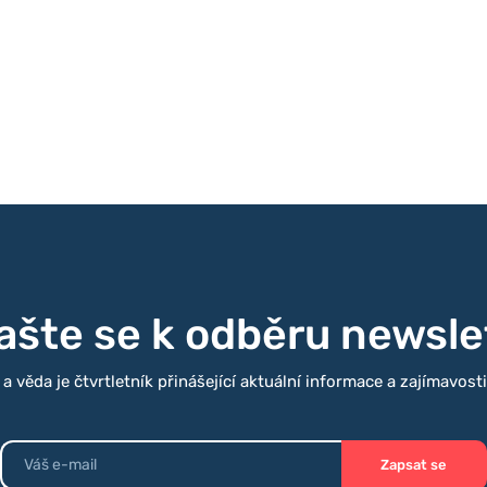
v průměru kompetentnější než
kém kolektivu svůj hlas. „Vliv
ech] je systematicky snižován –
luví, není jim nasloucháno a
ny,“ říká...
lašte se k odběru newsle
 věda je čtvrtletník přinášející aktuální informace a zajímavost
Zapsat se