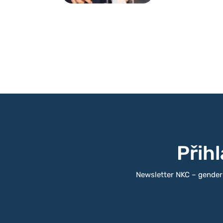
Ženy totiž, ačkoliv 
muži, ztrácely v mužs
žen [v takových tým
méně mluví, a když m
jsou častěji přerušová
Přih
Newsletter NKC – gender a