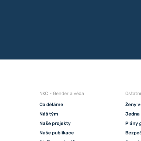
NKC - Gender a věda
Ostatn
Co děláme
Ženy v
Náš tým
Jedna 
Naše projekty
Plány 
Naše publikace
Bezpeč