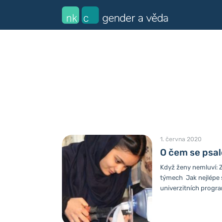
1. června 2020
O čem se psal
Když ženy nemluví: 
týmech Jak nejlépe 
univerzitních progr
mužů? Tuto otázku s
z Brigham Youngovy Un
nedávat jednu ženu