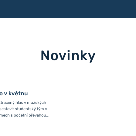
Novinky
o v květnu
Ztracený hlas v mužských
sestavit studentský tým v
amech s početní převahou
i položil výzkumný tým
iverzity a zjistil, že nejlepší je
 do výsostně mužského týmu.