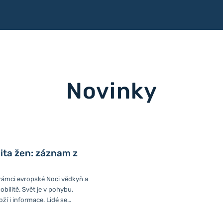
Novinky
lita žen: záznam z
rámci evropské Noci vědkyň a
bilitě. Svět je v pohybu.
oží i informace. Lidé se
ostoru, ale také po
ku. Jak jsou na tom ženy? 6.