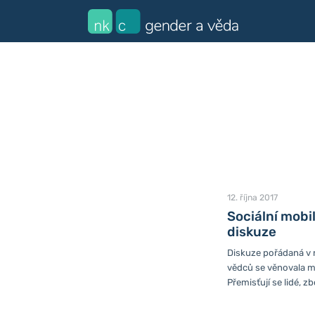
12. října 2017
Sociální mobi
diskuze
Diskuze pořádaná v 
vědců se věnovala mo
Přemisťují se lidé, zb
přemisťují nejen v pr
společenském žebříč