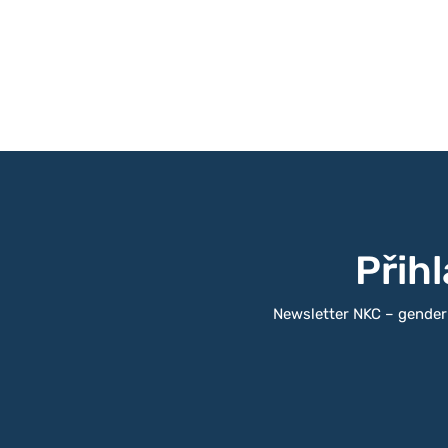
října 2017 o tom dis
A2larm.cz), Radkem 
Otevřená společnost
(Manushe; romská že
Moderace se ujala Li
práce a sociálních...
Přih
Newsletter NKC – gender a