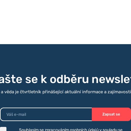
kutovali se Sašou Uhlovou (z
Háblem (projekt Mapa exekucí;
) a Emílií Horáčkovou
nská skupina Jileha v Mimoni).
nda Sokačová (Ministerstvo
lašte se k odběru newsle
 věda je čtvrtletník přinášející aktuální informace a zajímavost
Zapsat se
Souhlasím se zpracováním osobních údajů v souladu se