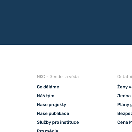
NKC - Gender a věda
Ostatn
Co děláme
Ženy v
Náš tým
Jedna 
Naše projekty
Plány 
Naše publikace
Bezpeč
Služby pro instituce
Cena M
Pro média