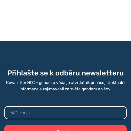
může pomoct nejen výzkumnictvu, ale i
projektovým manažerům a manažerkám
či dalším osobám zodpovědným za
agendu genderové rovnosti. Obsahuje
také řadu praktických příkladů, díky
kterým se v tématu snáze zorientujete.
Cílem naší nové příručky je poskytnout
praktický návod, jak začlenit
genderovou dimenzi v různých vědních
oblastech. Chceme přiblížit, proč a kde
je...
Přihlašte se k odběru newsletteru
Newsletter NKC – gender a věda je čtvrtletník přinášející aktuální
informace a zajímavosti ze světa genderu a vědy.