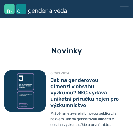
Novinky
5. září 2024
Jak na genderovou
dimenzi v obsahu
výzkumu? NKC vydává
unikátní příručku nejen pro
výzkumnictvo
Právě jsme zveřejnily novou publikaci s
názvem Jak na genderovou dimenzi v
obsahu výzkumu. Jde o první takto
obsáhlou příručku svého druhu, která