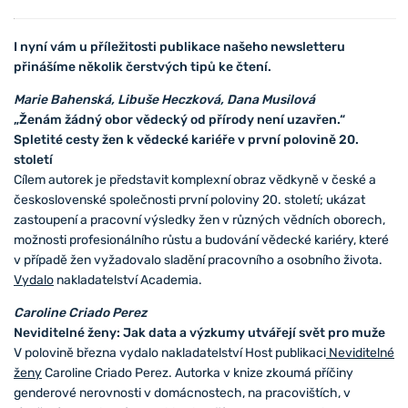
I nyní vám u příležitosti publikace našeho newsletteru
přinášíme několik čerstvých tipů ke čtení.
Marie Bahenská, Libuše Heczková, Dana Musilová
„Ženám žádný obor vědecký od přírody není uzavřen.“
Spletité cesty žen k vědecké kariéře v první polovině 20.
století
Cílem autorek je představit komplexní obraz vědkyně v české a
československé společnosti první poloviny 20. století; ukázat
zastoupení a pracovní výsledky žen v různých vědních oborech,
možnosti profesionálního růstu a budování vědecké kariéry, které
v případě žen vyžadovalo sladění pracovního a osobního života.
Vydalo
nakladatelství Academia.
Caroline Criado Perez
Neviditelné ženy: Jak data a výzkumy utvářejí svět pro muže
V polovině března vydalo nakladatelství Host publikaci
Neviditelné
ženy
Caroline Criado Perez. Autorka v knize zkoumá příčiny
genderové nerovnosti v domácnostech, na pracovištích, v