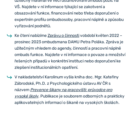
užitečný materiál ve věci ustanovování ombuds pozic na
VŠ. Najdete v ní informace týkající se zakotvení a
obsazování funkce, financování nebo třeba doporučení o
expertním profilu ombudsosoby, pracovní náplně a způsobu
vyřizování podnětů.
Ke čtení nabízíme
Zprávu o činnosti
vobdobí květen 2022 –
prosinec 2023 ombudsmana DAMU Petra Poláka. Zpráva je
užitečným vhledem do agendy, činností a pracovní náplně
ombuds funkce. Najdete v ní informace o povaze a množství
řešených případů v konkrétní instituci nebo doporučení ke
zlepšení institucionálních opatření.
V nakladatelství Karolinum vyšla kniha doc. Mgr. Kateřiny
Zábrodské, Ph.D. z Psychologického ústavu AV ČR s
názvem
Prevence šikany na pracovišti: průvodce pro
vysoké školy
. Publikace je souborem odborných a prakticky
aplikovatelných informací o šikaně na vysokých školách.