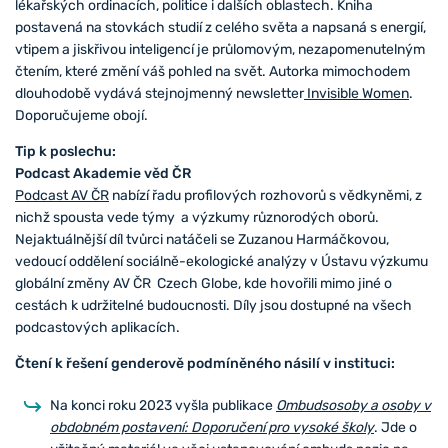
lékařských ordinacích, politice i dalších oblastech. Kniha
postavená na stovkách studií z celého světa a napsaná s energií,
vtipem a jiskřivou inteligencí je průlomovým, nezapomenutelným
čtením, které změní váš pohled na svět. Autorka mimochodem
dlouhodobě vydává stejnojmenný newsletter
Invisible Women
.
Doporučujeme obojí.
Tip k poslechu:
Podcast Akademie věd ČR
Podcast AV ČR
nabízí řadu profilových rozhovorů s vědkyněmi, z
nichž spousta vede týmy a výzkumy různorodých oborů.
Nejaktuálnější díl tvůrci natáčeli se Zuzanou Harmáčkovou,
vedoucí oddělení sociálně-ekologické analýzy v Ústavu výzkumu
globální změny AV ČR Czech Globe, kde hovořili mimo jiné o
cestách k udržitelné budoucnosti. Díly jsou dostupné na všech
podcastových aplikacích.
Čtení k řešení genderově podmíněného násilí v instituci:
Na konci roku 2023 vyšla publikace
Ombudsosoby a osoby v
obdobném postavení: Doporučení pro vysoké školy
. Jde o