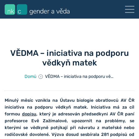
VĚDMA – iniciativa na podporu
vědkyň matek
Domů
VĚDMA – iniciativa na podporu vědkyň matek
Minulý měsíc vznikla na Ústavu biologie obratlovců AV ČR
iniciativa na podporu vědkyň matek. Iniciativa má za cíl
formou
dopisu
, který je adresován předsedkyni AV ČR paní
profesorce Evě Zažímalové, upozornit na problémy, se
kterými se vědkyně potýkají při návratu z mateřské nebo
rodičovské dovolené. Výzva dosud sesbírala 281 podpisů od