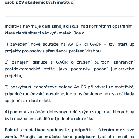
osob z 29 akademických institucí.
Inciativa navrhuje dále zahájit diskuzi nad konkrétnmi opatřeními,
které zlepší situaci vědkyň-matek. Jde o:
1) zavedení nové soutěže na AV ČR, či GAČR – tzv. start up
projekty pro osoby s přerušenou profesní drahou,
2) zahájení diskuze s GAČR o zrušení půlroční zahraniční
postdoktorandské stáže jako podmínky podání juniorského
projektu,
3) poskytnutí jednorázové dotace AV ČR při návratu z mateřské,
případně rodičovské dovolené, která by částečně pokryla náklady
spojené s hlídáním dětí,
4) podpora zakládání dotovaných dětských skupin, ve kterých by
bylo možné umístit dítě od jednoho roku věku.
Pokud s iniciativou souhlasíte, podpořite ji šířením mezi své
zámé. Připojit se můžete také podpisem
(zašlete email na