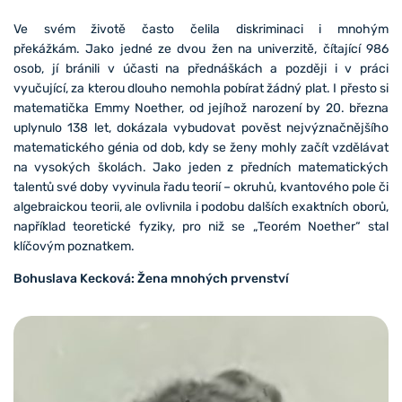
Ve svém životě často čelila diskriminaci i mnohým
překážkám. Jako jedné ze dvou žen na univerzitě, čítající 986
osob, jí bránili v účasti na přednáškách a později i v práci
vyučující, za kterou dlouho nemohla pobírat žádný plat. I přesto si
matematička Emmy Noether, od jejíhož narození by 20. března
uplynulo 138 let, dokázala vybudovat pověst nejvýznačnějšího
matematického génia od dob, kdy se ženy mohly začít vzdělávat
na vysokých školách. Jako jeden z předních matematických
talentů své doby vyvinula řadu teorií – okruhů, kvantového pole či
algebraickou teorii, ale ovlivnila i podobu dalších exaktních oborů,
například teoretické fyziky, pro niž se „Teorém Noether“ stal
klíčovým poznatkem.
Bohuslava Kecková: Žena mnohých prvenství