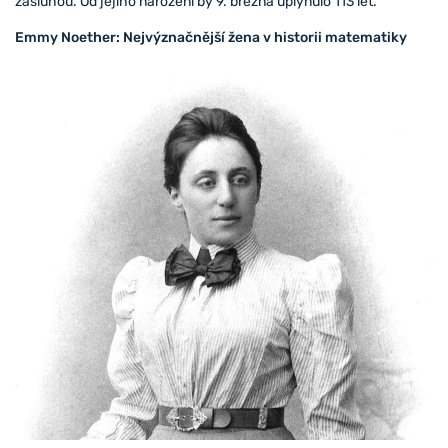
zásluhou. Od jejího narození by 9. března uplynulo 113 let.
Emmy Noether: Nejvýznačnější žena v historii matematiky