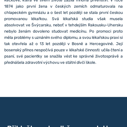
Keckové, která ve svém životě zažila mnohá prvenství. V roce
1874 jako první žena v českých zemích odmaturovala na
chlapeckém gymnáziu a o šest let později se stala první českou
promovanou lékařkou. Svá lékařská studia však musela
absolvovat ve Švýcarsku, neboť v tehdejším Rakousku-Uhersku
nebylo ženám dovoleno studovat medicínu. Po promoci proto
měla problémy s uznáním svého diplomu, a svou lékařskou praxi si
tak otevřela až o 13 let později v Bosně a Hercegovině. Její
bosenský přínos nespočívá pouze v lékařské činnosti: učila čtení a
psaní, své pacientky se snažila vést ke správné životosprávě a
přednášela zdravotní výchovu ve státní dívčí škole.