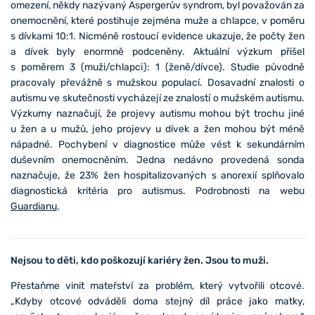
omezení, někdy nazývaný Aspergerův syndrom, byl považován za
onemocnění, které postihuje zejména muže a chlapce, v poměru
s dívkami 10:1. Nicméně rostoucí evidence ukazuje, že počty žen
a dívek byly enormně podceněny. Aktuální výzkum přišel
s poměrem 3 (muži/chlapci): 1 (ženě/dívce). Studie původně
pracovaly převážně s mužskou populací. Dosavadní znalosti o
autismu ve skutečnosti vycházejí ze znalostí o mužském autismu.
Výzkumy naznačují, že projevy autismu mohou být trochu jiné
u žen a u mužů, jeho projevy u dívek a žen mohou být méně
nápadné. Pochybení v diagnostice může vést k sekundárním
duševním onemocněním. Jedna nedávno provedená sonda
naznačuje, že 23% žen hospitalizovaných s anorexií splňovalo
diagnostická kritéria pro autismus. Podrobnosti na webu
Guardianu
.
Nejsou to děti, kdo poškozují kariéry žen. Jsou to muži.
Přestaňme vinit mateřství za problém, který vytvořili otcové.
„Kdyby otcové odváděli doma stejný díl práce jako matky,