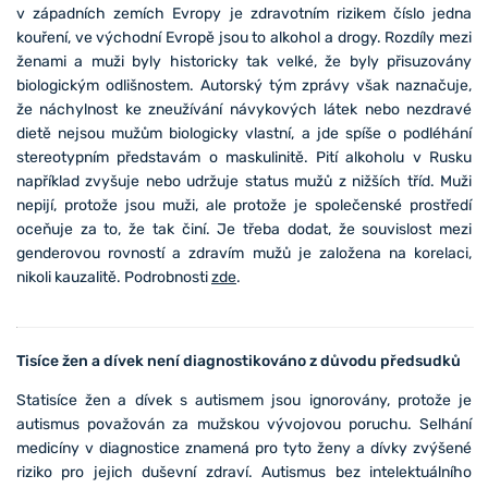
v západních zemích Evropy je zdravotním rizikem číslo jedna
kouření, ve východní Evropě jsou to alkohol a drogy. Rozdíly mezi
ženami a muži byly historicky tak velké, že byly přisuzovány
biologickým odlišnostem. Autorský tým zprávy však naznačuje,
že náchylnost ke zneužívání návykových látek nebo nezdravé
dietě nejsou mužům biologicky vlastní, a jde spíše o podléhání
stereotypním představám o maskulinitě. Pití alkoholu v Rusku
například zvyšuje nebo udržuje status mužů z nižších tříd. Muži
nepijí, protože jsou muži, ale protože je společenské prostředí
oceňuje za to, že tak činí. Je třeba dodat, že souvislost mezi
genderovou rovností a zdravím mužů je založena na korelaci,
nikoli kauzalitě. Podrobnosti
zde
.
Tisíce žen a dívek není diagnostikováno z důvodu předsudků
Statisíce žen a dívek s autismem jsou ignorovány, protože je
autismus považován za mužskou vývojovou poruchu. Selhání
medicíny v diagnostice znamená pro tyto ženy a dívky zvýšené
riziko pro jejich duševní zdraví. Autismus bez intelektuálního