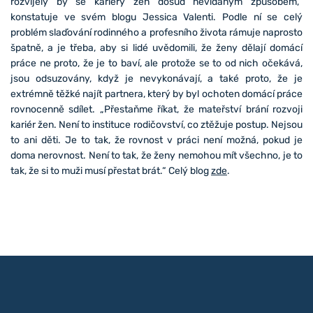
rozvíjely by se kariéry žen dosud nevídaným způsobem,“
konstatuje ve svém blogu Jessica Valenti. Podle ní se celý
problém slaďování rodinného a profesního života rámuje naprosto
špatně, a je třeba, aby si lidé uvědomili, že ženy dělají domácí
práce ne proto, že je to baví, ale protože se to od nich očekává,
jsou odsuzovány, když je nevykonávají, a také proto, že je
extrémně těžké najít partnera, který by byl ochoten domácí práce
rovnocenně sdílet. „Přestaňme říkat, že mateřství brání rozvoji
kariér žen. Není to instituce rodičovství, co ztěžuje postup. Nejsou
to ani děti. Je to tak, že rovnost v práci není možná, pokud je
doma nerovnost. Není to tak, že ženy nemohou mít všechno, je to
tak, že si to muži musí přestat brát.“ Celý blog
zde
.