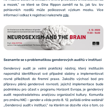
a mozek,“ ve které se Gina Rippon zaměří na to, jak tzv. lov
pohlavních rozdílů může poškozovat výzkum mozku. Více
informací i odkaz k registraci naleznete
zde
.
Seznamte se s problematikou genderových auditů v instituci
Genderový audit je velmi praktický nástroj, který institucím
napomáhá identifikovat své případné slabiny a implementovat
rovné příležitosti do firemní praxe. Jakožto výchozí bod pro
přípravu plánů genderové rovnosti, jejichž implementace bude
podmínkou pro účast v programu Horizont Evropa, je genderový
audit nepostradatelnou analýzou organizační kultury. Komunita
pro změnu NKC – gender a věda proto 8. 12. pořádá online webinář
„Genderový audit v instituci,“ na kterém se dozvíte více o tom, co