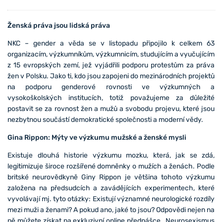
Ženská práva jsou lidská práva
NKC – gender a věda se v listopadu připojilo k celkem 63
organizacím, výzkumníkům, výzkumnicím, studujícím a vyučujícím
z 15 evropských zemí, jež vyjádřili podporu protestům za práva
žen v Polsku. Jako ti, kdo jsou zapojeni do mezinárodních projektů
na podporu genderové rovnosti ve výzkumných a
vysokoškolských institucích, totiž považujeme za důležité
postavit se za rovnost žen a mužů a svobodu projevu, které jsou
nezbytnou součástí demokratické společnosti a moderní vědy.
Gina Rippon: Mýty ve výzkumu mužské a ženské mysli
Existuje dlouhá historie výzkumu mozku, která, jak se zdá,
legitimizuje široce rozšířené domněnky o mužích a ženách. Podle
britské neurovědkyně Giny Rippon je většina tohoto výzkumu
založena na předsudcích a zavádějících experimentech, které
vyvolávají mj. tyto otázky: Existují významné neurologické rozdíly
mezi muži a ženami? A pokud ano, jaké to jsou? Odpovědi nejen na
ně můžete získat na exkluzivní online přednášce „Neurosexismus