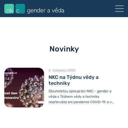
Novinky
3. listopadu 2020
NKC na Týdnu vědy a
techniky
Dlouholetou spolupráci NKC – gender a
věda s Týdnem vědy a techniky
nepřerušila ani pandemie COVID-19, a v
úterý 3. listopadu tak v rámci
nejslavnějšího českého vědeckého
festivalu proběhla online diskuse s
názvem Soukromý život žen v dobách