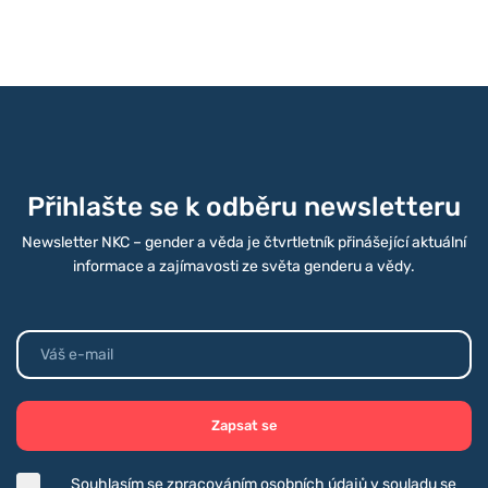
koronaviru. Akce přilákala na sedm
desítek účastnic a účastníků z celé
České republiky. Letošním tématem TVT
je boj pracovišť Akademie věd s
koronavirem. Oddělení Sociologického
ústavu AV ČR, NKC – gender a věda a
Gender a sociologie,...
Přihlašte se k odběru newsletteru
Newsletter NKC – gender a věda je čtvrtletník přinášející aktuální
informace a zajímavosti ze světa genderu a vědy.
Zapsat se
Souhlasím se zpracováním osobních údajů v souladu se