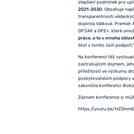
zlepšení podmínek pro upl
2021-2030
. Obsahuje např
transparentnosti vědeckých
doplnila Válková. Premiér
OPJAK a OPZ+, které umožní 
práce, a to v mnoha oblas
škol v tomto úsilí podpoří,
Na konferenci též vystoup
zastrašujícím dojmem, jeho
příležitostí ve výzkumu d
poskytovatelům podpory výz
zakončila konferenci Bízko
Záznam konference si můž
https://youtu.be/HZOmm