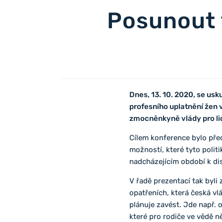
Posunout 
Dnes, 13. 10. 2020, se us
profesního uplatnění žen
zmocněnkyně vlády pro li
Cílem konference bylo před
možností, které tyto politi
nadcházejícím období k dis
V řadě prezentací tak byli
opatřeních, která česká v
plánuje zavést. Jde např. 
které pro rodiče ve vědě ně