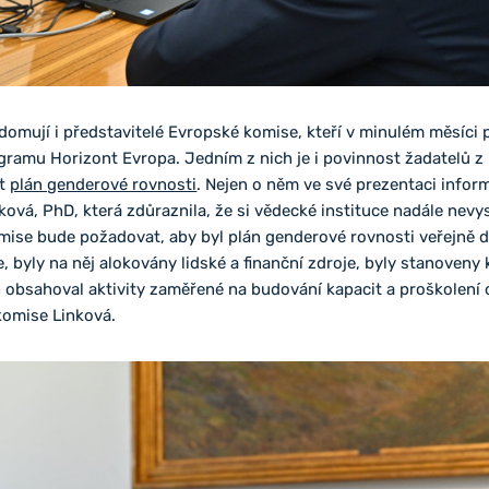
domují i představitelé Evropské komise, kteří v minulém měsíci 
ramu Horizont Evropa. Jedním z nich je i povinnost žadatelů z ř
ít
plán genderové rovnosti
. Nejen o něm ve své prezentaci infor
ková, PhD, která zdůraznila, že si vědecké instituce nadále nevys
mise bude požadovat, aby byl plán genderové rovnosti veřejně 
, byly na něj alokovány lidské a finanční zdroje, byly stanoveny 
 obsahoval aktivity zaměřené na budování kapacit a proškolení
komise Linková.