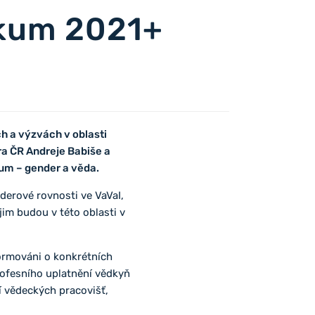
zkum 2021+
ch a výzvách v oblasti
ra ČR Andreje Babiše a
rum – gender a věda.
derové rovnosti ve VaVaI,
 jim budou v této oblasti v
formováni o konkrétních
rofesního uplatnění vědkyň
í vědeckých pracovišť,