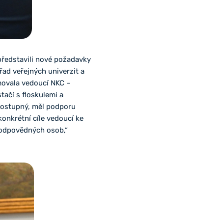
představili nové požadavky
ad veřejných univerzit a
movala vedoucí NKC –
tačí s floskulemi a
dostupný, měl podporu
konkrétní cíle vedoucí ke
 odpovědných osob,“