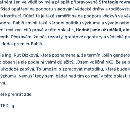
atnění žen ve vědě by měla přispět připravovaná
Strategie rovn
íklad opatření na podporu slaďování vědecké dráhy a rodičovství
 institucí. Důležité je také zaměřit se na podporu vědkyň ve vě
 Andrej Babiš zmínil také Národní politiku výzkumu a vývoje neb
realizaci cílů právě v této oblasti: „
Hodně jsme už udělali, al
tech
. Očekávám, že nás rezorty, grantové agentury a vědecká p
“ dodal premiér Babiš.
ila Ing. Rut Bízková, která poznamenala, že termín „plán gender
 obsah je ale podle ní velmi důležitý. „Jsem vděčná NKC, že se
louhodobě zabývá. To umožnilo zpracovat metodiku, která bude 
kumu. Nemusí tedy sami bádat nad tím co mají v této oblasti děl
vá.
ete přehrát zde:
ETFD_g