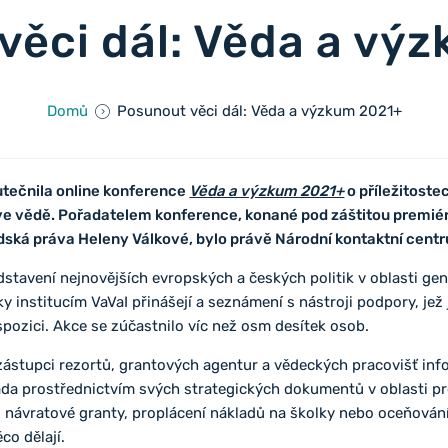
věci dál: Věda a vý
Domů
Posunout věci dál: Věda a výzkum 2021+
kutečnila online konference
Věda a výzkum 2021+
o příležitoste
 ve vědě. Pořadatelem konference, konané pod záštitou premié
dská práva Heleny Válkové, bylo právě Národní kontaktní cent
stavení nejnovějších evropských a českých politik v oblasti gen
ky institucím VaVaI přinášejí a seznámení s nástroji podpory, jež
pozici. Akce se zúčastnilo víc než osm desítek osob.
 zástupci rezortů, grantových agentur a vědeckých pracovišť in
láda prostřednictvím svých strategických dokumentů v oblasti p
o návratové granty, proplácení nákladů na školky nebo oceňován
co dělají.