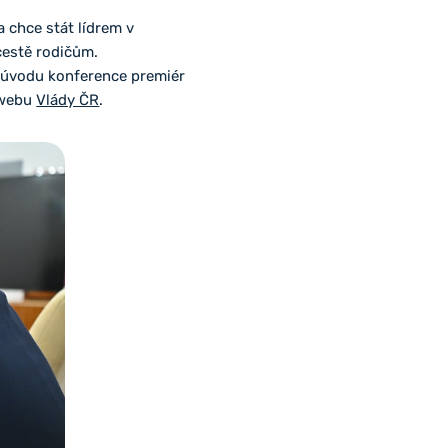
a chce stát lídrem v
cestě rodičům.
m úvodu konference premiér
 webu
Vlády ČR
.