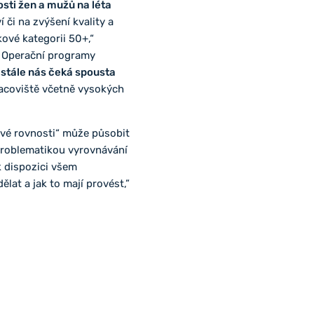
osti žen a mužů na léta
 či na zvýšení kvality a
kové kategorii 50+,“
o Operační programy
e stále nás čeká spousta
racoviště včetně vysokých
ové rovnosti“ může působit
 problematikou vyrovnávání
k dispozici všem
at a jak to mají provést,”