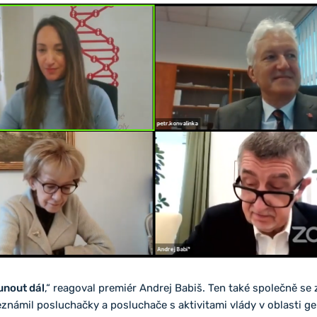
unout dál
,“ reagoval premiér Andrej Babiš. Ten také společně se
známil posluchačky a posluchače s aktivitami vlády v oblasti ge