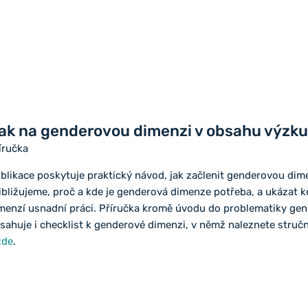
ak na genderovou dimenzi v obsahu výzk
íručka
blikace poskytuje praktický návod, jak začlenit genderovou dim
ibližujeme, proč a kde je genderová dimenze potřeba, a ukázat 
menzí usnadní práci. Příručka kromě úvodu do problematiky gen
sahuje i checklist k genderové dimenzi, v němž naleznete struč
zde
.