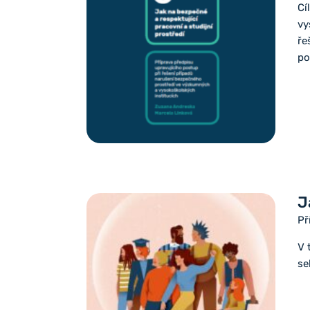
Cí
vy
ře
po
J
Př
V 
se