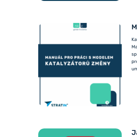
M
Ka
Ma
sp
pr
um
J