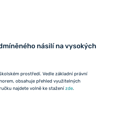
dmíněného násilí na vysokých
školském prostředí. Vedle základní právní
h norem, obsahuje přehled využitelných
íručku najdete volně ke stažení
zde
.