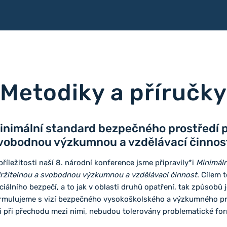
Metodiky a příručky
inimální standard bezpečného prostředí pr
vobodnou výzkumnou a vzdělávací činnos
příležitosti naší 8. národní konference jsme připravily*i
Minimáln
ržitelnou a svobodnou výzkumnou a vzdělávací činnost
. Cílem 
ciálního bezpečí, a to jak v oblasti druhů opatření, tak způsobů
rmulujeme s vizí bezpečného vysokoškolského a výzkumného pros
i při přechodu mezi nimi, nebudou tolerovány problematické fo