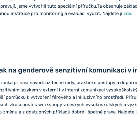
ipravují, jsme vytvořili tuto speciální příručku.Ta obsahuje zákla
hou instituce pro monitoring a evaluaci využít. Najdete ji
zde
.
ak na genderově senzitivní komunikaci v i
íručka přináší návod, užitečné rady, praktické postupy a doporu
nzitivním jazykem v externí i v interní komunikaci vysokoškolsk
lší pomůcku k vytvoření férového a inkluzivního prostředí. Příruč
šich zkušeností s workshopy v českých vysokoškolských a výz
o změnu a z dostupných příkladů dobré i špatné praxe. Najdete 