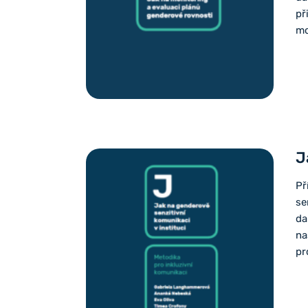
př
mo
J
Př
se
da
na
pr