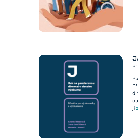
J
Př
Pu
Př
di
ob
ji