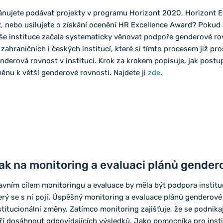
ánujete podávat projekty v programu Horizont 2020, Horizont 
, nebo usilujete o získání ocenění HR Excellence Award? Pokud 
še instituce začala systematicky věnovat podpoře genderové rov
 zahraničních i českých institucí, které si tímto procesem již pr
nderová rovnost v instituci. Krok za krokem popisuje, jak postu
ěnu k větší genderové rovnosti. Najdete ji
zde
.
ak na monitoring a evaluaci plánů gender
avním cílem monitoringu a evaluace by měla být podpora institu
erý se s ní pojí. Úspěšný monitoring a evaluace plánů genderové
stitucionální změny. Zatímco monitoring zajišťuje, že se podnikaj
ří dosáhnout odpovídajících výsledků. Jako pomocníka pro instit