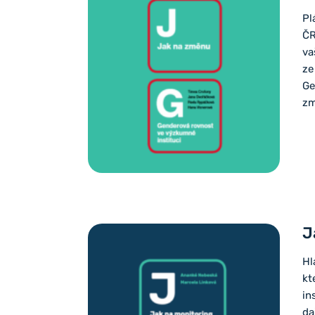
Pl
ČR
va
ze
Ge
zm
J
Hl
kt
in
da