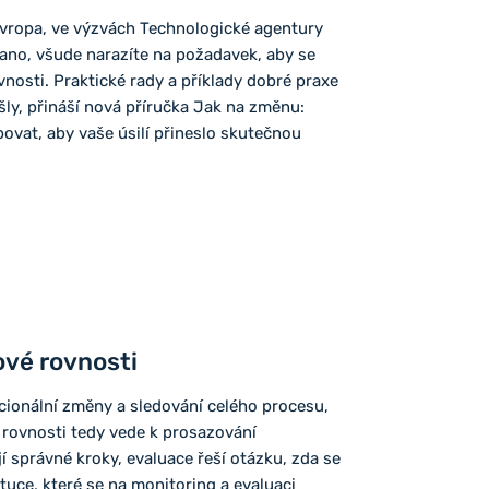
Evropa, ve výzvách Technologické agentury
ano, všude narazíte na požadavek, aby se
nosti. Praktické rady a příklady dobré praxe
ošly, přináší nová příručka Jak na změnu:
povat, aby vaše úsilí přineslo skutečnou
ové rovnosti
cionální změny a sledování celého procesu,
 rovnosti tedy vede k prosazování
í správné kroky, evaluace řeší otázku, zda se
uce, které se na monitoring a evaluaci