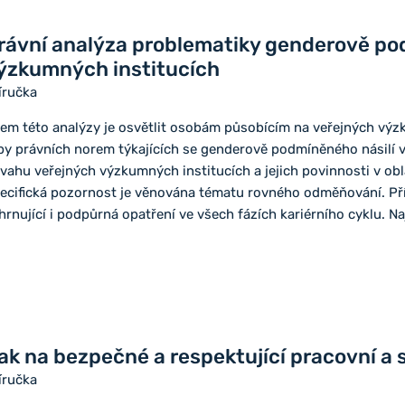
rávní analýza problematiky genderově po
ýzkumných institucích
íručka
lem této analýzy je osvětlit osobám působícím na veřejných výz
py právních norem týkajících se genderově podmíněného násilí v
vahu veřejných výzkumných institucích a jejich povinnosti v ob
ecifická pozornost je věnována tématu rovného odměňování. Přír
hrnující i podpůrná opatření ve všech fázích kariérního cyklu. Na
ak na bezpečné a respektující pracovní a s
íručka