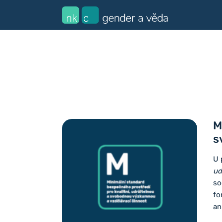
M
s
U 
ud
so
fo
an