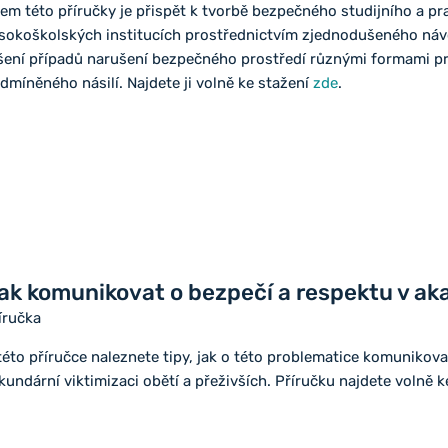
lem této příručky je přispět k tvorbě bezpečného studijního a 
sokoškolských institucích prostřednictvím zjednodušeného náv
šení případů narušení bezpečného prostředí různými formami p
dmíněného násilí. Najdete ji volně ke stažení
zde
.
ak komunikovat o bezpečí a respektu v a
íručka
této příručce naleznete tipy, jak o této problematice komunikova
kundární viktimizaci obětí a přeživších. Příručku najdete volně 