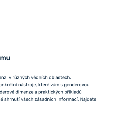
umu
enzi v různých vědních oblastech.
konkrétní nástroje, které vám s genderovou
derové dimenze a praktických příkladů
né shrnutí všech zásadních informací. Najdete