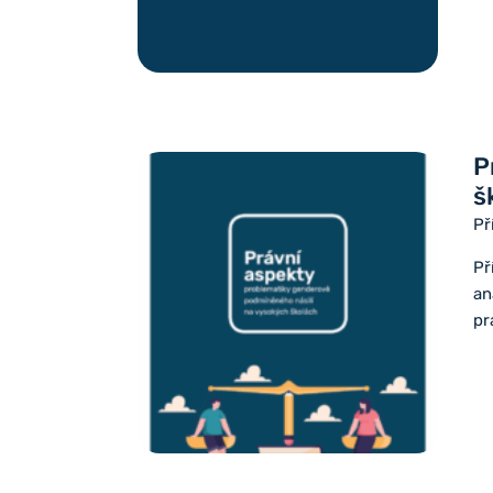
P
š
Př
Př
an
pr