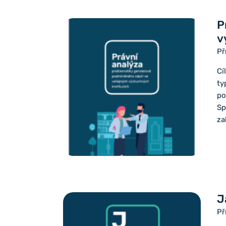
P
v
Př
Cí
ty
po
Sp
za
J
Př