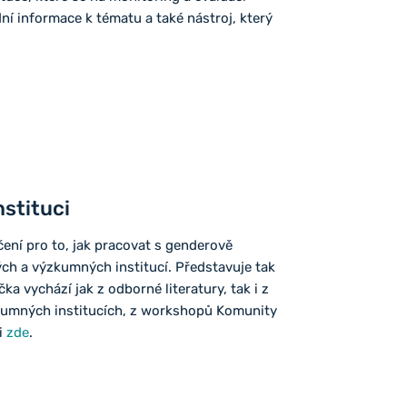
dní informace k tématu a také nástroj, který
nstituci
čení pro to, jak pracovat s genderově
ých a výzkumných institucí. Představuje tak
ka vychází jak z odborné literatury, tak i z
kumných institucích, z workshopů Komunity
ji
zde
.