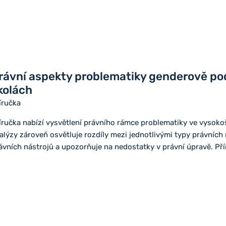
rávní aspekty problematiky genderově po
kolách
íručka
íručka nabízí vysvětlení právního rámce problematiky ve vysoko
alýzy zároveň osvětluje rozdíly mezi jednotlivými typy právníc
ávních nástrojů a upozorňuje na nedostatky v právní úpravě. Př