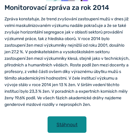
Monitorovací zpráva za rok 2014
Zpráva konstatuje, že trend zvyšování zastoupení mužů v dnes již
velmi maskulinizovaném výzkumu nadále pokračuje a že se také
zvyšuje horizontální segregace jak v oblasti sektorů provádění
výzkumné práce, tak z hlediska oborů. V roce 2014 bylo
zastoupení žen mezi výzkumníky nejnižší od roku 2001, dosáhlo
jen 27,2 %. V podnikatelském a vysokoškolském sektoru
zastoupení žen mezi výzkumníky klesá, stejně jako v technických,
přírodních a humanitních vědách. Roste podíl žen mezi docenty a
profesory, z velké části ovšem díky výraznému úbytku mužů s
těmito akademickými hodnostmi. V čele institucí výzkumu a
vývoje stálo v roce 2014 jen 13 % žen. V širším vedení těchto
institucí bylo 23,3 % žen. V poradních a expertních komisích měly
ženy 19,6% podíl. Ve všech fázích akademické dráhy najdeme
genderové mzdové rozdíly v neprospěch žen.
Stáhnout