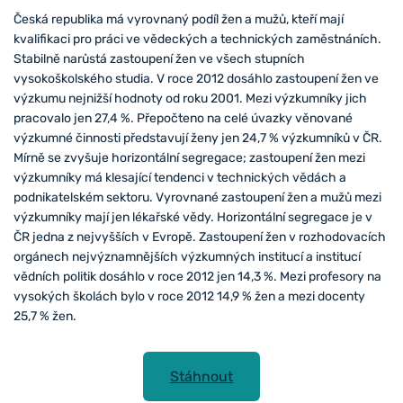
Česká republika má vyrovnaný podíl žen a mužů, kteří mají
kvalifikaci pro práci ve vědeckých a technických zaměstnáních.
Stabilně narůstá zastoupení žen ve všech stupních
vysokoškolského studia. V roce 2012 dosáhlo zastoupení žen ve
výzkumu nejnižší hodnoty od roku 2001. Mezi výzkumníky jich
pracovalo jen 27,4 %. Přepočteno na celé úvazky věnované
výzkumné činnosti představují ženy jen 24,7 % výzkumníků v ČR.
Mírně se zvyšuje horizontální segregace; zastoupení žen mezi
výzkumníky má klesající tendenci v technických vědách a
podnikatelském sektoru. Vyrovnané zastoupení žen a mužů mezi
výzkumníky mají jen lékařské vědy. Horizontální segregace je v
ČR jedna z nejvyšších v Evropě. Zastoupení žen v rozhodovacích
orgánech nejvýznamnějších výzkumných institucí a institucí
vědních politik dosáhlo v roce 2012 jen 14,3 %. Mezi profesory na
vysokých školách bylo v roce 2012 14,9 % žen a mezi docenty
25,7 % žen.
Stáhnout