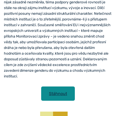
nijak zásadně nezměnila, téma podpory genderové rovnosti je
stále na okraji zájmu institucí výzkumu, vývoje a inovací. Dílčí
pozitivní posuny nemají zásadní strukturální charakter. Netečnost
místních institucí je o to zřetelnější, porovnáme-li ji s přístupem
institucí v zahraničí. Současné směřování EU i nejvýznamnějších
evropských univerzit a výzkumných institucí – které mapuje
příloha Monitorovací zprávy – je vedeno snahou změnit chod
vědy tak, aby umožňovala participaci osobám, jejichž profesní
dráha je nebo byla přerušena, aby byla otevřená dalším
hodnotám a oceňovala kvality, které jsou pro vědu nezbytné ale
doposud zůstávaly stranou pozornosti a uznání. Deklarovaným
cílem je zde zvýšení vědecké excelence prostřednictvím
zavedení dimenze genderu do výzkumu a chodu výzkumných
institucí.
Stáhnout