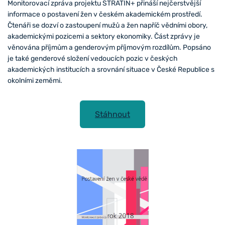
Monitorovací zpráva projektu STRATIN+ přináší nejčerstvější
informace o postavení žen v českém akademickém prostředí.
Čtenáři se dozví o zastoupení mužů a žen napříč vědními obory,
akademickými pozicemi a sektory ekonomiky. Část zprávy je
věnována příjmům a genderovým příjmovým rozdílům. Popsáno
je také genderové složení vedoucích pozic v českých
akademických institucích a srovnání situace v České Republice s
okolními zeměmi.
Stáhnout