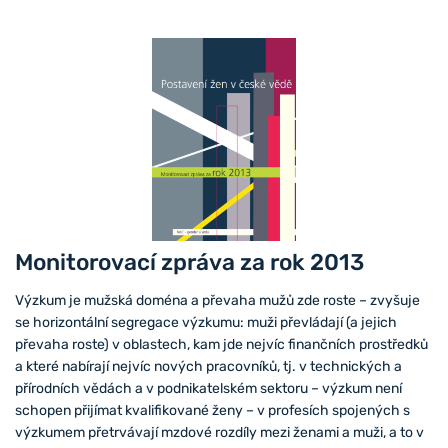
Monitorovací zpráva za rok 2013
Výzkum je mužská doména a převaha mužů zde roste – zvyšuje
se horizontální segregace výzkumu: muži převládají (a jejich
převaha roste) v oblastech, kam jde nejvíc finančních prostředků
a které nabírají nejvíc nových pracovníků, tj. v technických a
přírodních vědách a v podnikatelském sektoru – výzkum není
schopen přijímat kvalifikované ženy – v profesích spojených s
výzkumem přetrvávají mzdové rozdíly mezi ženami a muži, a to v